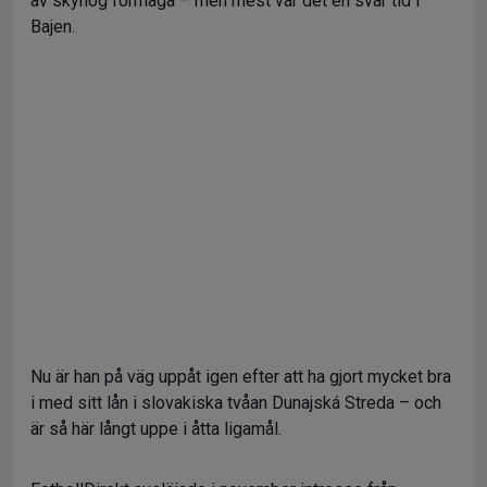
av skyhög förmåga – men mest var det en svår tid i
Bajen.
Nu är han på väg uppåt igen efter att ha gjort mycket bra
i med sitt lån i slovakiska tvåan Dunajská Streda – och
är så här långt uppe i åtta ligamål.