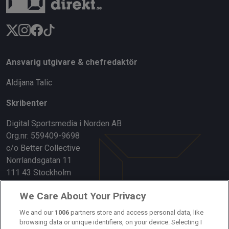
Ansvarig utgivare & chefredaktör
Aldijana Talic
Skribenter
Digital Sportsmedia i Norden AB
Org.nr: 559409-9698
c/o Better Collective
Norrlandsgatan 11
111 43 Stockholm
Länkar
We Care About Your Privacy
Om oss
We and our
1006
partners store and access personal data, like
browsing data or unique identifiers, on your device. Selecting I