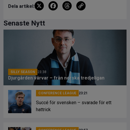
X
F
T
C
Dela artikel:
a
hr
o
ce
e
py
Senaste Nytt
b
a
Li
o
d
n
o
s
k
k
SILLY SEASON
23:38
Djurgården värvar – från norska tredjeligan
CONFERENCE LEAGUE
23:21
Succé för svensken – svarade för ett
hattrick