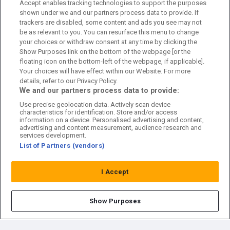
Accept enables tracking technologies to support the purposes
Kontakta oss
shown under we and our partners process data to provide. If
trackers are disabled, some content and ads you see may not
Kundtjänst
be as relevant to you. You can resurface this menu to change
your choices or withdraw consent at any time by clicking the
Sponsor: Rekatochklart
Show Purposes link on the bottom of the webpage [or the
floating icon on the bottom-left of the webpage, if applicable].
Annonsera på Fotbolldirekt
Your choices will have effect within our Website. For more
details, refer to our Privacy Policy.
Redaktionell policy
We and our partners process data to provide:
Use precise geolocation data. Actively scan device
Personuppgiftspolicy
characteristics for identification. Store and/or access
information on a device. Personalised advertising and content,
Cookiepolicy
advertising and content measurement, audience research and
services development.
List of Partners (vendors)
Arkiv
I Accept
Show Purposes