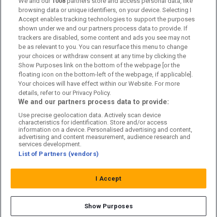
Kontakta oss
We and our
1008
partners store and access personal data, like
browsing data or unique identifiers, on your device. Selecting I
Accept enables tracking technologies to support the purposes
Kundtjänst
shown under we and our partners process data to provide. If
trackers are disabled, some content and ads you see may not
Sponsor: Rekatochklart
be as relevant to you. You can resurface this menu to change
your choices or withdraw consent at any time by clicking the
Annonsera på Fotbolldirekt
Show Purposes link on the bottom of the webpage [or the
floating icon on the bottom-left of the webpage, if applicable].
Redaktionell policy
Your choices will have effect within our Website. For more
details, refer to our Privacy Policy.
Personuppgiftspolicy
We and our partners process data to provide:
Use precise geolocation data. Actively scan device
Cookiepolicy
characteristics for identification. Store and/or access
information on a device. Personalised advertising and content,
Arkiv
advertising and content measurement, audience research and
services development.
List of Partners (vendors)
I Accept
Show Purposes