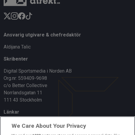
Ansvarig utgivare & chefredaktör
Aldijana Talic
Skribenter
Digital Sportsmedia i Norden AB
Org.nr: 559409-9698
c/o Better Collective
Norrlandsgatan 11
111 43 Stockholm
Länkar
Om oss
We Care About Your Privacy