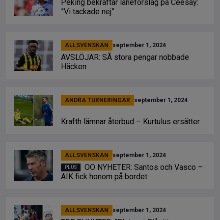
Peking bekräftar låneförslag på Ceesay:
”Vi tackade nej”
ALLSVENSKAN
september 1, 2024
AVSLÖJAR: SÅ stora pengar nobbade
Häcken
ANDRA TURNERINGAR
september 1, 2024
Krafth lämnar återbud – Kurtulus ersätter
ALLSVENSKAN
september 1, 2024
OO NYHETER: Santos och Vasco –
AIK fick honom på bordet
ALLSVENSKAN
september 1, 2024