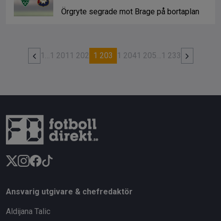
Örgryte segrade mot Brage på bortaplan
1
…
1 201
1 202
1 203
1 204
1 205
…
1 233
Ansvarig utgivare & chefredaktör
Aldijana Talic