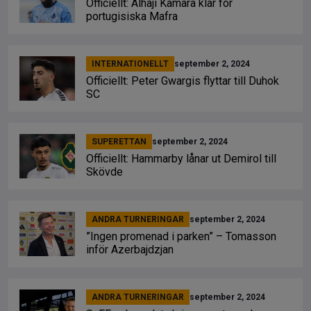
Officiellt: Alhaji Kamara klar för
portugisiska Mafra
INTERNATIONELLT
september 2, 2024
Officiellt: Peter Gwargis flyttar till Duhok
SC
SUPERETTAN
september 2, 2024
Officiellt: Hammarby lånar ut Demirol till
Skövde
ANDRA TURNERINGAR
september 2, 2024
”Ingen promenad i parken” – Tomasson
inför Azerbajdzjan
ANDRA TURNERINGAR
september 2, 2024