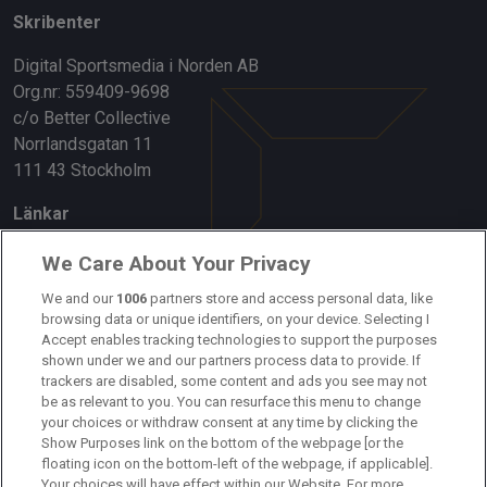
Skribenter
Digital Sportsmedia i Norden AB
Org.nr: 559409-9698
c/o Better Collective
Norrlandsgatan 11
111 43 Stockholm
Länkar
Om oss
We Care About Your Privacy
We and our
1006
partners store and access personal data, like
Kontakta oss
browsing data or unique identifiers, on your device. Selecting I
Accept enables tracking technologies to support the purposes
Kundtjänst
shown under we and our partners process data to provide. If
trackers are disabled, some content and ads you see may not
Sponsor: Rekatochklart
be as relevant to you. You can resurface this menu to change
your choices or withdraw consent at any time by clicking the
Annonsera på Fotbolldirekt
Show Purposes link on the bottom of the webpage [or the
floating icon on the bottom-left of the webpage, if applicable].
Redaktionell policy
Your choices will have effect within our Website. For more