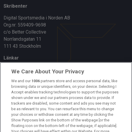
Skribenter
Digital Sportsmedia i Norden AB
Org.nr: 559409-9698
c/o Better Collective
Norrlandsgatan 11
111 43 Stockholm
Länkar
Om oss
We Care About Your Privacy
We and our
1006
partners store and access personal data, like
Kontakta oss
browsing data or unique identifiers, on your device. Selecting I
Accept enables tracking technologies to support the purposes
Kundtjänst
shown under we and our partners process data to provide. If
trackers are disabled, some content and ads you see may not
Sponsor: Rekatochklart
be as relevant to you. You can resurface this menu to change
your choices or withdraw consent at any time by clicking the
Annonsera på Fotbolldirekt
Show Purposes link on the bottom of the webpage [or the
floating icon on the bottom-left of the webpage, if applicable].
Redaktionell policy
Your choices will have effect within our Website. For more