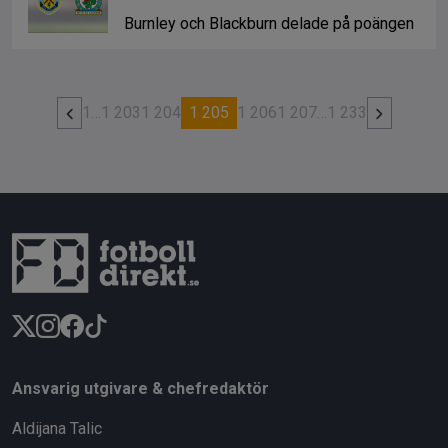
Burnley och Blackburn delade på poängen
1
…
1 203
1 204
1 205
1 206
1 207
…
1 233
Ansvarig utgivare & chefredaktör
Aldijana Talic