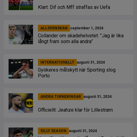
Klart: Dif och Mff straffas av Uefa
ALLSVENSKAN
september 1, 2024
Collander om skadehelvetet: ”Jag är lika
långt fram som alla andra”
INTERNATIONELLT
augusti 31, 2024
Gyökeres målskytt när Sporting slog
Porto
ANDRA TURNERINGAR
augusti 31, 2024
Officiellt: Jeahze klar för Lillestrøm
SILLY SEASON
augusti 31, 2024