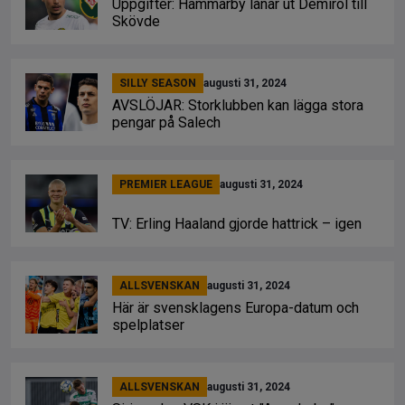
Uppgifter: Hammarby lånar ut Demirol till
Skövde
SILLY SEASON
augusti 31, 2024
AVSLÖJAR: Storklubben kan lägga stora
pengar på Salech
PREMIER LEAGUE
augusti 31, 2024
TV: Erling Haaland gjorde hattrick – igen
ALLSVENSKAN
augusti 31, 2024
Här är svensklagens Europa-datum och
spelplatser
ALLSVENSKAN
augusti 31, 2024