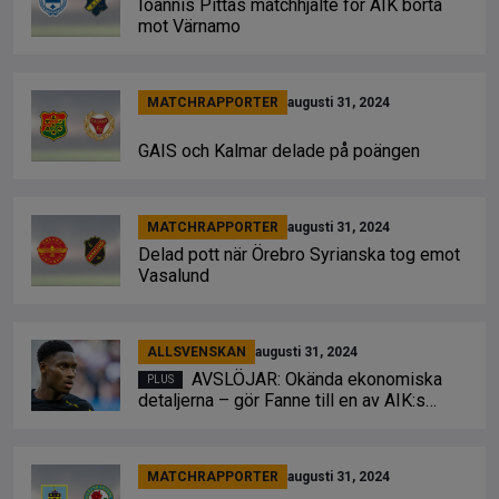
Ioannis Pittas matchhjälte för AIK borta
mot Värnamo
MATCHRAPPORTER
augusti 31, 2024
GAIS och Kalmar delade på poängen
MATCHRAPPORTER
augusti 31, 2024
Delad pott när Örebro Syrianska tog emot
Vasalund
ALLSVENSKAN
augusti 31, 2024
AVSLÖJAR: Okända ekonomiska
detaljerna – gör Fanne till en av AIK:s
bästa affärer genom tiderna
MATCHRAPPORTER
augusti 31, 2024