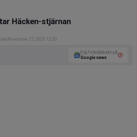
tar Häcken-stjärnan
rad November 27, 2025 12:23
Följ Fotbolldirekt på
Google news