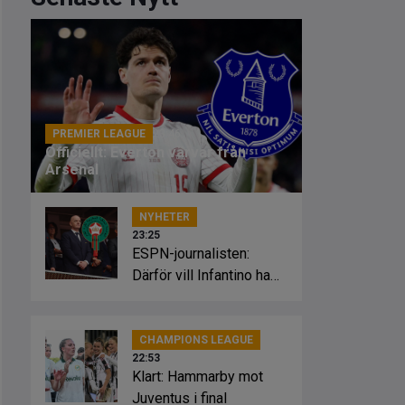
PREMIER LEAGUE
23:46
Officiellt: Everton värvar från
Arsenal
NYHETER
23:25
ESPN-journalisten:
Därför vill Infantino ha
Marockos stöd
CHAMPIONS LEAGUE
22:53
Klart: Hammarby mot
Juventus i final