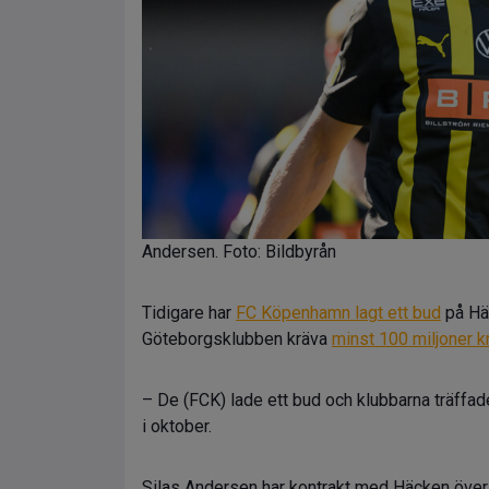
Andersen. Foto: Bildbyrån
Tidigare har
FC Köpenhamn lagt ett bud
på Häc
Göteborgsklubben kräva
minst 100 miljoner k
– De (FCK) lade ett bud och klubbarna träffades 
i oktober.
Silas Andersen har kontrakt med Häcken över