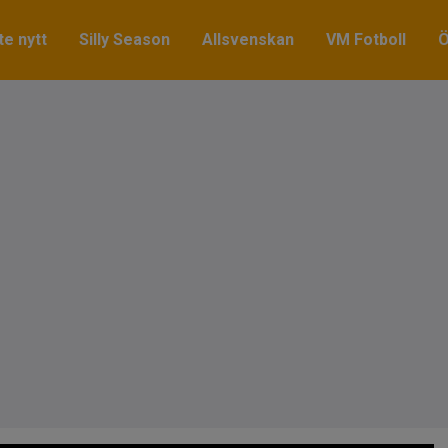
e nytt
Silly Season
Allsvenskan
VM Fotboll
Ö