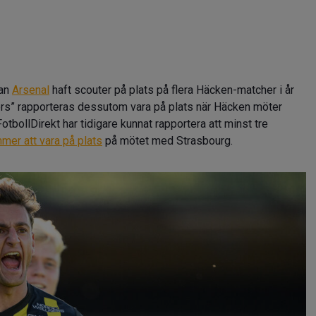
tan
Arsenal
haft scouter på plats på flera Häcken-matcher i år
ners” rapporteras dessutom vara på plats när Häcken möter
bollDirekt har tidigare kunnat rapportera att minst tre
mer att vara på plats
på mötet med Strasbourg.