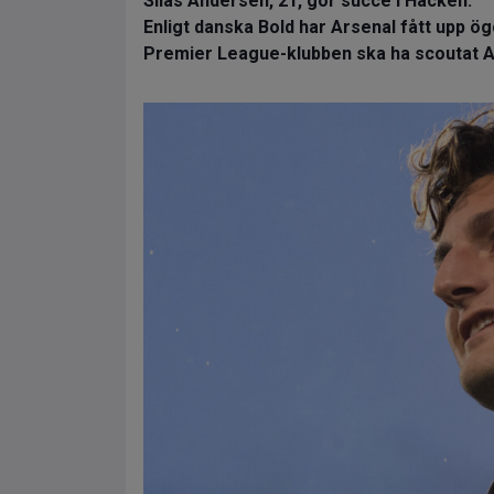
Silas Andersen, 21, gör succé i Häcken.
Enligt danska Bold har Arsenal fått upp ög
Premier League-klubben ska ha scoutat And