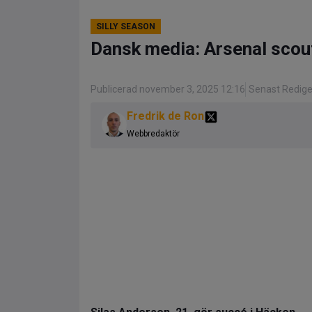
SILLY SEASON
Dansk media: Arsenal scou
Publicerad november 3, 2025 12:16
Senast Redige
Fredrik de Ron
Webbredaktör