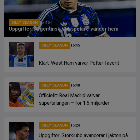
o
s
k
k
SILLY SEASON
17:15
Uppgifter: Argentinsk VM-spelare vänder hem
SILLY SEASON
16:45
Klart: West Ham värvar Potter-favorit
SILLY SEASON
16:40
Officiellt: Real Madrid värvar
supertalangen – för 1,5 miljarder
SILLY SEASON
15:24
Uppgifter: Storklubb avancerar i jakten på