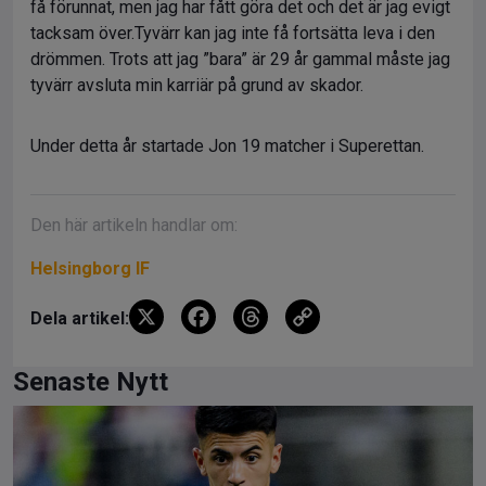
få förunnat, men jag har fått göra det och det är jag evigt
tacksam över.Tyvärr kan jag inte få fortsätta leva i den
drömmen. Trots att jag ”bara” är 29 år gammal måste jag
tyvärr avsluta min karriär på grund av skador.
Under detta år startade Jon 19 matcher i Superettan.
Den här artikeln handlar om:
Helsingborg IF
X
F
T
C
Dela artikel:
a
hr
o
ce
e
py
Senaste Nytt
b
a
Li
o
d
n