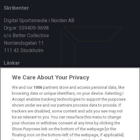
Skribenter
Digital Sportsmedia i Norden AB
Org.nr: 559409-9698
c/o Better Collective
Norrlandsgatan 11
111 43 Stockholm
Länkar
Om oss
We Care About Your Privacy
Kontakta oss
We and our
1006
partners store and access personal data, like
browsing data or unique identifiers, on your device. Selecting I
Accept enables tracking technologies to support the purposes
Kundtjänst
shown under we and our partners process data to provide. If
trackers are disabled, some content and ads you see may not
Sponsor: Rekatochklart
be as relevant to you. You can resurface this menu to change
your choices or withdraw consent at any time by clicking the
Annonsera på Fotbolldirekt
Show Purposes link on the bottom of the webpage [or the
floating icon on the bottom-left of the webpage, if applicable].
Redaktionell policy