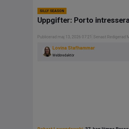
SILLY SEASON
Uppgifter: Porto intresse
Publicerad maj 13, 2026 07:21
Senast Redigerad M
Lovina Stafhammar
Webbredaktör