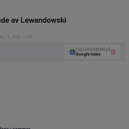
rade av Lewandowski
aj 13, 2026 11:04
Följ Fotbolldirekt på
Google news