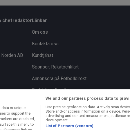
& chefredaktör
Länkar
Om oss
Kontakta oss
i Norden AB
Kundtjänst
Sponsor: Rekatochklart
Annonsera på Fotbolldirekt
Redaktionell policy
We and our partners process data to provi
Personuppgiftspolicy
Use precise geolocation data. Actively scan device 
 data or unique
Store and/or access information on a device. Pers
Cookiepolicy
gies to support the
advertising and content measurement, audience re
rackers are disabled,
development.
Arkiv
surface this menu to
List of Partners (vendors)
ow Purposes link on