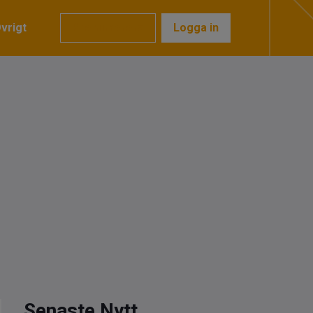
vrigt
Prenumerera
Logga in
Senaste Nytt