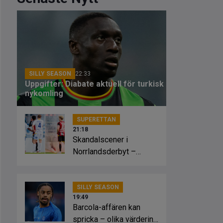
SILLY SEASON
22:33
Uppgifter: Diabate aktuell för turkisk
nykomling
SUPERETTAN
21:18
Skandalscener i
Norrlandsderbyt –
planen fattade eld
SILLY SEASON
19:49
Barcola-affären kan
spricka – olika värdering