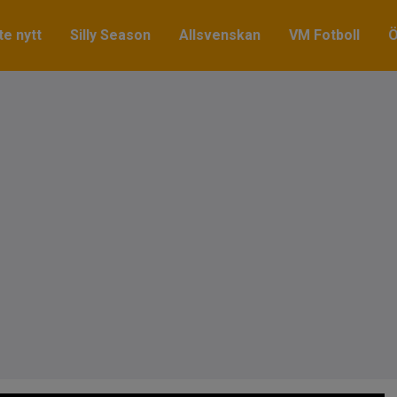
e nytt
Silly Season
Allsvenskan
VM Fotboll
Ö