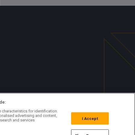
de:
characteristics for identification.
onalised advertising and content,
I Accept
search and services