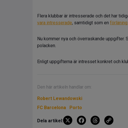
Flera klubbar är intresserade och det har tidi
vara intresserade
, samtidigt som en
förlänin
Nu kommer nya och överraskande uppgifter. S
polacken.
Enligt uppgifterna är intresset konkret och k
Den här artikeln handlar om:
Robert Lewandowski
FC Barcelona
Porto
X
F
T
C
Dela artikel: