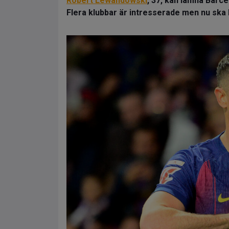
Robert Lewandowski
, 37, kan lämna Barc
Flera klubbar är intresserade men nu ska P