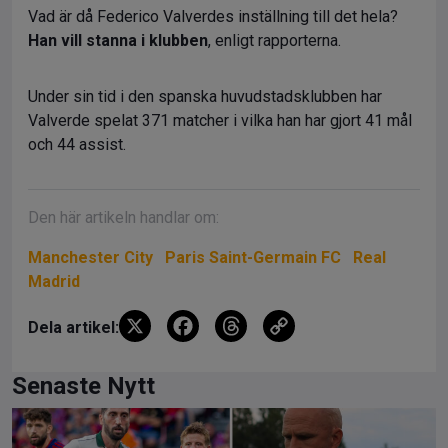
Vad är då Federico Valverdes inställning till det hela?
Han vill stanna i klubben
, enligt rapporterna.
Under sin tid i den spanska huvudstadsklubben har
Valverde spelat 371 matcher i vilka han har gjort 41 mål
och 44 assist.
Den här artikeln handlar om:
Manchester City
Paris Saint-Germain FC
Real
Madrid
X
F
T
C
Dela artikel:
a
hr
o
ce
e
py
Senaste Nytt
b
a
Li