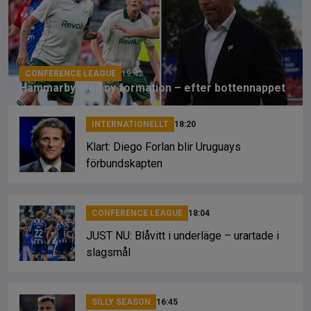
o
d
n
o
s
k
k
CONFERENCE LEAGUE
19:42
Hammarby med ny formation – efter bottennappet
INTERNATIONELLT
18:20
Klart: Diego Forlan blir Uruguays
förbundskapten
CONFERENCE LEAGUE
18:04
JUST NU: Blåvitt i underläge – urartade i
slagsmål
SILLY SEASON
16:45