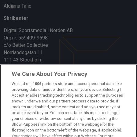
Aldijana Talic
Skribenter
Digital Sportsmedia i Norden AB
Org.nr: 559409-9698
c/o Better Collective
Norrlandsgatan 11
111 43 Stockholm
Länkar
We Care About Your Privacy
Om oss
We and our
1006
partners store and access personal data, like
browsing data or unique identifiers, on your device. Selecting I
Accept enables tracking technologies to support the purposes
Kontakta oss
shown under we and our partners process data to provide. If
trackers are disabled, some content and ads you see may not
Kundtjänst
be as relevant to you. You can resurface this menu to change
your choices or withdraw consent at any time by clicking the
Sponsor: Rekatochklart
Show Purposes link on the bottom of the webpage [or the
floating icon on the bottom-left of the webpage, if applicable].
Annonsera på Fotbolldirekt
Your choices will have effect within our Website. For more