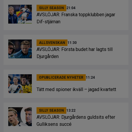
SILLY SEASON
21:04
AVSLÖJAR: Franska toppklubben jagar
Dif-stjärnan
ALLSVENSKAN
11:30
AVSLÖJAR: Första budet har lagts till
Djurgården
OPUBLICERADE NYHETER
11:24
Tätt med spioner ikväll – jagad kvartett
SILLY SEASON
13:22
AVSLÖJAR: Djurgårdens guldsits efter
Gulliksens succé