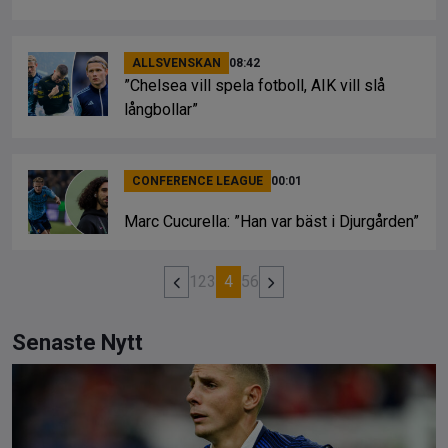
ALLSVENSKAN
08:42
”Chelsea vill spela fotboll, AIK vill slå
långbollar”
CONFERENCE LEAGUE
00:01
Marc Cucurella: ”Han var bäst i Djurgården”
1
2
3
4
5
6
Senaste Nytt