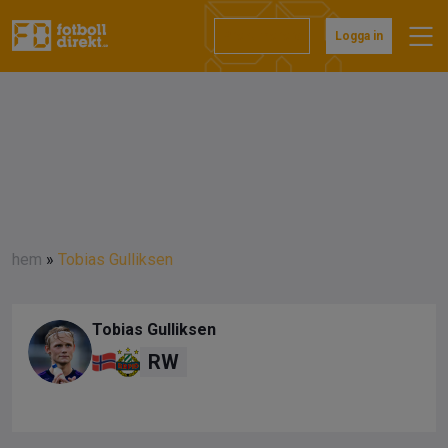
Prenumerera
Logga in
hem
»
Tobias Gulliksen
Tobias Gulliksen
RW