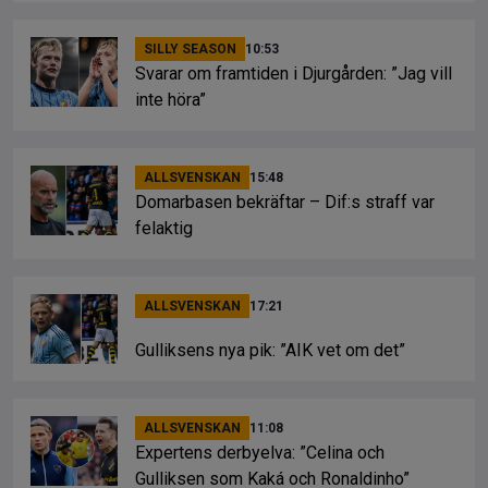
SILLY SEASON
10:53
Svarar om framtiden i Djurgården: ”Jag vill
inte höra”
ALLSVENSKAN
15:48
Domarbasen bekräftar – Dif:s straff var
felaktig
ALLSVENSKAN
17:21
Gulliksens nya pik: ”AIK vet om det”
ALLSVENSKAN
11:08
Expertens derbyelva: ”Celina och
Gulliksen som Kaká och Ronaldinho”