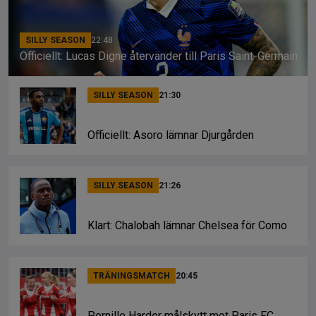
SILLY SEASON
22:48
Officiellt: Lucas Digne återvänder till Paris Saint-Germain
SILLY SEASON
21:30
Officiellt: Asoro lämnar Djurgården
SILLY SEASON
21:26
Klart: Chalobah lämnar Chelsea för Como
TRÄNINGSMATCH
20:45
Pernille Harder målskytt mot Paris FC