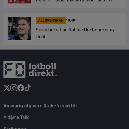
ALLSVENSKAN
19:49
Sirius bekräftar: Robbie Ure besöker ny
klubb
Ansvarig utgivare & chefredaktör
Aldijana Talic
Skribenter