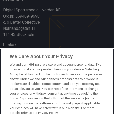
Digital Sportsmedia i Norden AB
Org.nr: 559409-9698
c/o Better Collective
Norrlandsgatan 11
111 43 Stockholm
Länkar
Om oss
We Care About Your Privacy
We and our
1008
partners store and access personal data, like
Kontakta oss
browsing data or unique identifiers, on your device. Selecting I
Accept enables tracking technologies to support the purposes
Kundtjänst
shown under we and our partners process data to provide. If
trackers are disabled, some content and ads you see may not
Sponsor: Rekatochklart
be as relevant to you. You can resurface this menu to change
your choices or withdraw consent at any time by clicking the
Annonsera på Fotbolldirekt
Show Purposes link on the bottom of the webpage [or the
floating icon on the bottom-left of the webpage, if applicable].
Redaktionell policy
Your choices will have effect within our Website. For more
details, refer to our Privacy Policy.