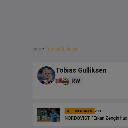
hem
»
Tobias Gulliksen
Tobias Gulliksen
RW
ALLSVENSKAN
20:15
NORDQVIST: ”Erkan Zengin hade 