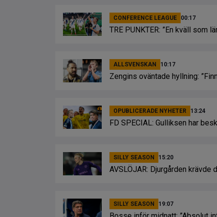
CONFERENCE LEAGUE
00:17
TRE PUNKTER: ”En kväll som lär 
ALLSVENSKAN
10:17
Zengins oväntade hyllning: ”Fi
OPUBLICERADE NYHETER
13:24
FD SPECIAL: Gulliksen har bes
SILLY SEASON
15:20
AVSLÖJAR: Djurgården krävde du
SILLY SEASON
19:07
Bosse inför midnatt: ”Absolut in