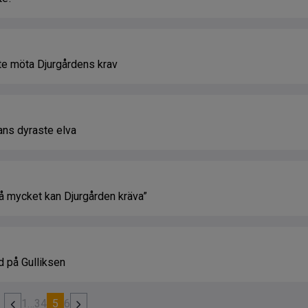
inte möta Djurgårdens krav
kans dyraste elva
så mycket kan Djurgården kräva”
d på Gulliksen
1
…
3
4
5
6