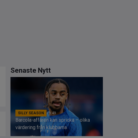
Senaste Nytt
SILLY SEASON
19:49
Barcola-affären kan spricka – olika
värdering från klubbarna