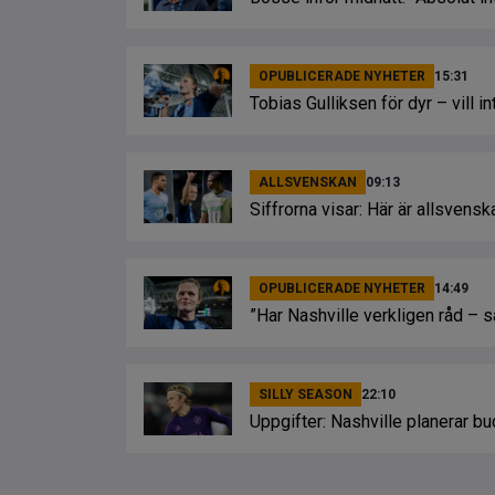
OPUBLICERADE NYHETER
15:31
Tobias Gulliksen för dyr – vill 
ALLSVENSKAN
09:13
Siffrorna visar: Här är allsvens
OPUBLICERADE NYHETER
14:49
”Har Nashville verkligen råd – 
SILLY SEASON
22:10
Uppgifter: Nashville planerar bu