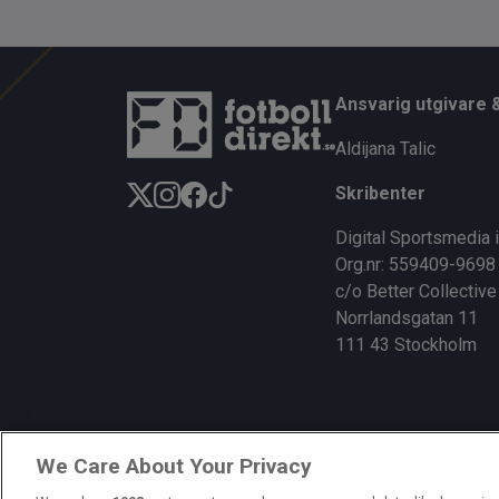
Ansvarig utgivare 
Aldijana Talic
Skribenter
Digital Sportsmedia 
Org.nr: 559409-9698
c/o Better Collective
Norrlandsgatan 11
111 43 Stockholm
We Care About Your Privacy