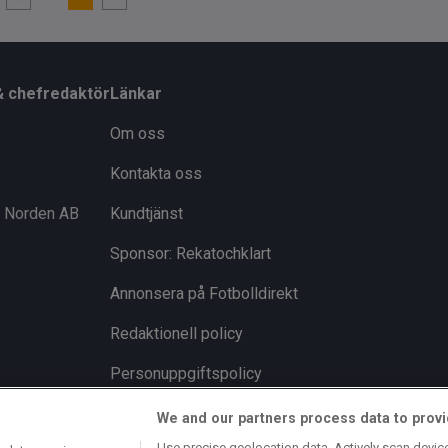
& chefredaktör
Länkar
Om oss
Kontakta oss
i Norden AB
Kundtjänst
Sponsor: Rekatochklart
Annonsera på Fotbolldirekt
Redaktionell policy
Personuppgiftspolicy
Cookiepolicy
We and our partners process data to provi
Use precise geolocation data. Actively scan device 