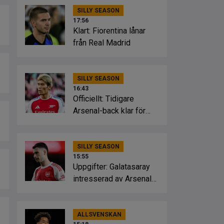
SILLY SEASON
17:56
Klart: Fiorentina lånar
från Real Madrid
SILLY SEASON
16:43
Officiellt: Tidigare
Arsenal-back klar för
Crystal Palace
SILLY SEASON
15:55
Uppgifter: Galatasaray
intresserad av Arsenal-
stjärnan
ALLSVENSKAN