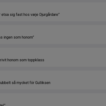
etsa sig fast hos varje Djurgårdare”
nns ingen som honom”
krivit honom som toppklass
bbelt så mycket för Gulliksen
te!”