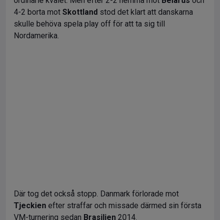
ordinarie kvalet. Men efter 2-2 hemma mot
Belarus
och
4-2 borta mot
Skottland
stod det klart att danskarna
skulle behöva spela play off för att ta sig till
Nordamerika.
Där tog det också stopp. Danmark förlorade mot
Tjeckien
efter straffar och missade därmed sin första
VM-turnering sedan
Brasilien
2014.