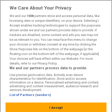
Länkar
We Care About Your Privacy
Om oss
We and our
1008
partners store and access personal data, like
browsing data or unique identifiers, on your device. Selecting I
Accept enables tracking technologies to support the purposes
Kontakta oss
shown under we and our partners process data to provide. If
trackers are disabled, some content and ads you see may not
Kundtjänst
be as relevant to you. You can resurface this menu to change
your choices or withdraw consent at any time by clicking the
Sponsor: Rekatochklart
Show Purposes link on the bottom of the webpage [or the
floating icon on the bottom-left of the webpage, if applicable].
Annonsera på Fotbolldirekt
Your choices will have effect within our Website. For more
details, refer to our Privacy Policy.
Redaktionell policy
We and our partners process data to provide:
Use precise geolocation data. Actively scan device
Personuppgiftspolicy
characteristics for identification. Store and/or access
information on a device. Personalised advertising and content,
Cookiepolicy
advertising and content measurement, audience research and
services development.
List of Partners (vendors)
Arkiv
I Accept