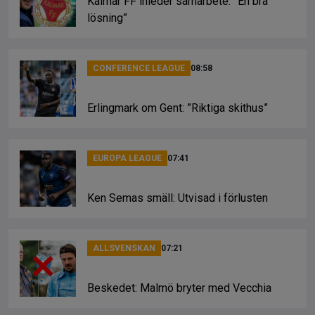
Kalmar FF inleder samarbete: ”En bra
lösning”
CONFERENCE LEAGUE
08:58
Erlingmark om Gent: ”Riktiga skithus”
EUROPA LEAGUE
07:41
Ken Semas smäll: Utvisad i förlusten
ALLSVENSKAN
07:21
Beskedet: Malmö bryter med Vecchia