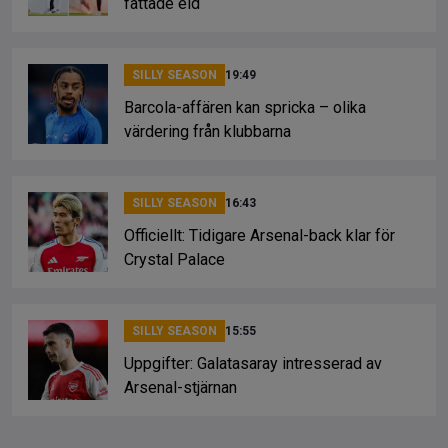
fattade eld
SILLY SEASON
19:49
Barcola-affären kan spricka – olika
värdering från klubbarna
SILLY SEASON
16:43
Officiellt: Tidigare Arsenal-back klar för
Crystal Palace
SILLY SEASON
15:55
Uppgifter: Galatasaray intresserad av
Arsenal-stjärnan