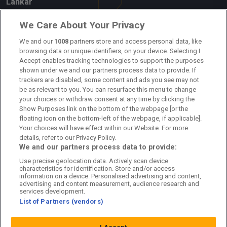
Länkar
Om oss
We Care About Your Privacy
Kontakta oss
We and our
1008
partners store and access personal data, like
browsing data or unique identifiers, on your device. Selecting I
Accept enables tracking technologies to support the purposes
Kundtjänst
shown under we and our partners process data to provide. If
trackers are disabled, some content and ads you see may not
Sponsor: Rekatochklart
be as relevant to you. You can resurface this menu to change
your choices or withdraw consent at any time by clicking the
Annonsera på Fotbolldirekt
Show Purposes link on the bottom of the webpage [or the
floating icon on the bottom-left of the webpage, if applicable].
Redaktionell policy
Your choices will have effect within our Website. For more
details, refer to our Privacy Policy.
Personuppgiftspolicy
We and our partners process data to provide:
Use precise geolocation data. Actively scan device
Cookiepolicy
characteristics for identification. Store and/or access
information on a device. Personalised advertising and content,
Arkiv
advertising and content measurement, audience research and
services development.
List of Partners (vendors)