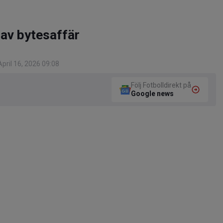
 av bytesaffär
pril 16, 2026 09:08
Följ Fotbolldirekt på
Google news