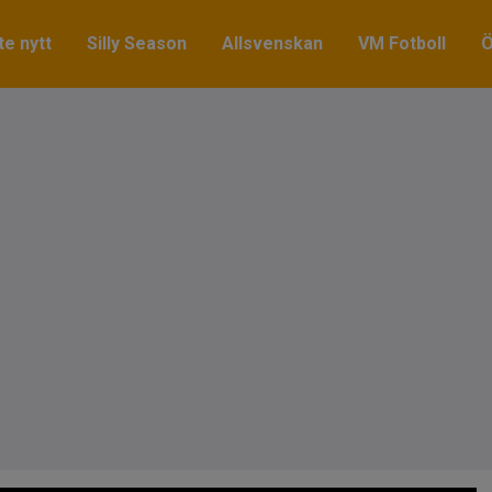
e nytt
Silly Season
Allsvenskan
VM Fotboll
Ö