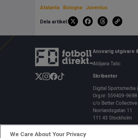
Atalanta
Bologna
Juventus
X
F
T
C
Dela artikel:
a
hr
o
ce
e
py
b
a
Li
Ansvarig utgivare 
o
d
n
Aldijana Talic
o
s
k
Skribenter
k
Digital Sportsmedia 
Org.nr: 559409-9698
c/o Better Collective
Norrlandsgatan 11
111 43 Stockholm
We Care About Your Privacy