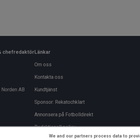
& chefredaktör
Länkar
Om oss
Kontakta oss
i Norden AB
Kundtjänst
Sponsor: Rekatochklart
Annonsera på Fotbolldirekt
Redaktionell policy
We and our partners process data to provi
Personuppgiftspolicy