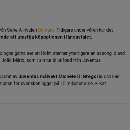
rån Serie A-rivalen
Bologna
. Tidigare under våren har det
rade att utnyttja köpoptionen i låneavtalet.
Bologna gärna ser att Holm stannar ytterligare en säsong, bland
 João Mário, som i sin tur är utlånad från Juventus.
esserat av
Juventus målvakt Michele Di Gregorio
och kan
ionen för svensken ligger på 15 miljoner euro, vilket