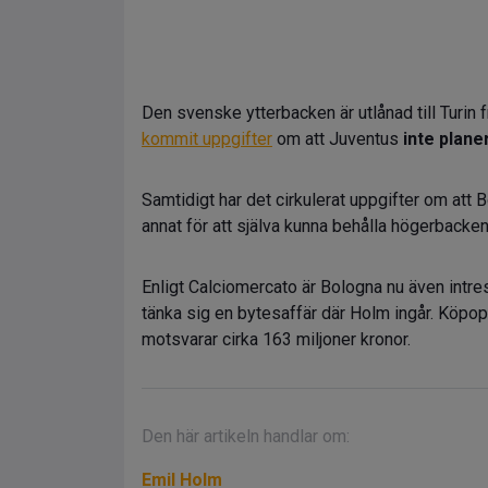
Den svenske ytterbacken är utlånad till Turin f
kommit uppgifter
om att Juventus
inte plane
Samtidigt har det cirkulerat uppgifter om att 
annat för att själva kunna behålla högerbacken
Enligt Calciomercato är Bologna nu även intr
tänka sig en bytesaffär där Holm ingår. Köpopt
motsvarar cirka 163 miljoner kronor.
Den här artikeln handlar om:
Emil Holm