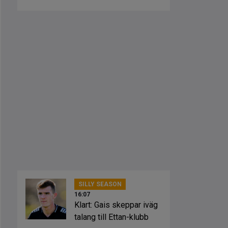
vann mot Öis
SILLY SEASON
16:07
Klart: Gais skeppar iväg
talang till Ettan-klubb