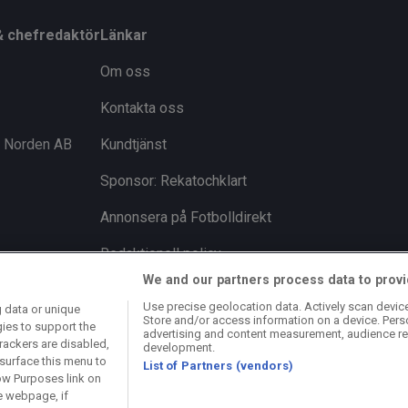
& chefredaktör
Länkar
Om oss
Kontakta oss
i Norden AB
Kundtjänst
Sponsor: Rekatochklart
Annonsera på Fotbolldirekt
Redaktionell policy
We and our partners process data to provi
Personuppgiftspolicy
Use precise geolocation data. Actively scan device 
 data or unique
Store and/or access information on a device. Pers
Cookiepolicy
gies to support the
advertising and content measurement, audience re
rackers are disabled,
development.
Arkiv
surface this menu to
List of Partners (vendors)
ow Purposes link on
e webpage, if