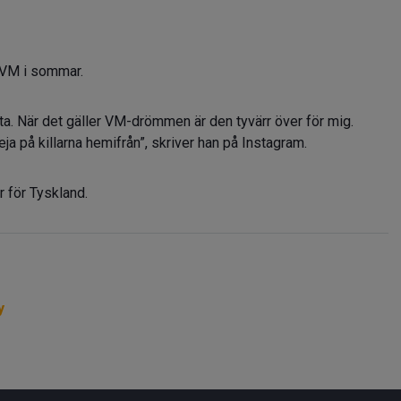
r VM i sommar.
eta. När det gäller VM-drömmen är den tyvärr över för mig.
a på killarna hemifrån”, skriver han på Instagram.
 för Tyskland.
y