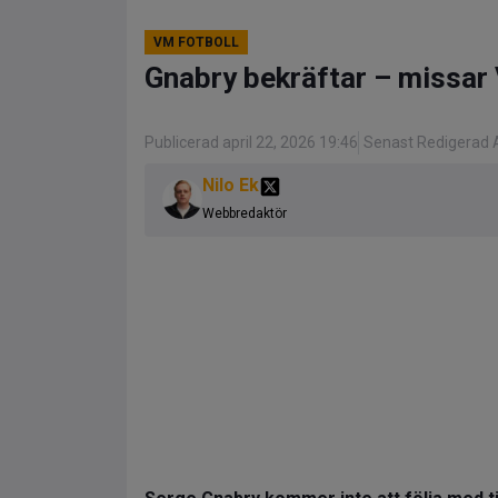
VM FOTBOLL
Gnabry bekräftar – missar
Publicerad april 22, 2026 19:46
Senast Redigerad A
Nilo Ek
Webbredaktör