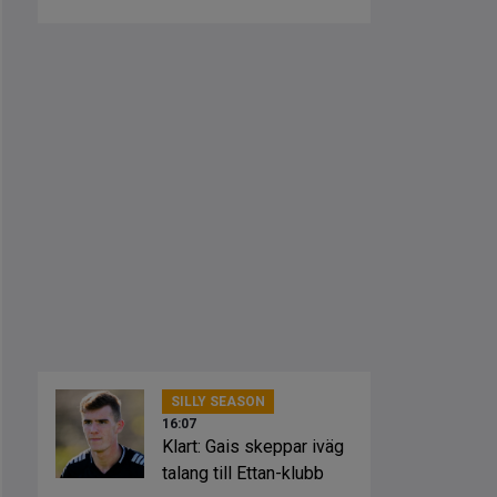
vann mot Öis
SILLY SEASON
16:07
Klart: Gais skeppar iväg
talang till Ettan-klubb