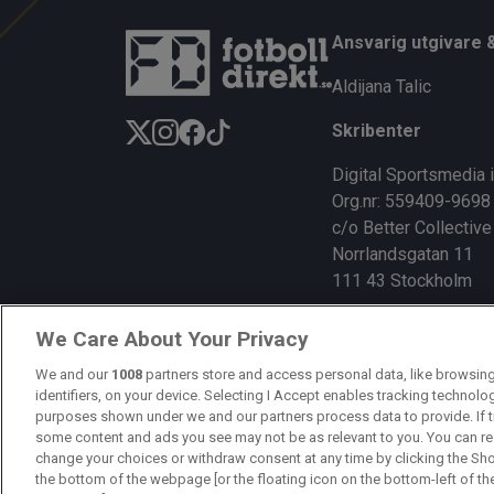
ce
e
py
b
a
Li
Ansvarig utgivare 
o
d
n
Aldijana Talic
o
s
k
Skribenter
k
Digital Sportsmedia 
Org.nr: 559409-9698
c/o Better Collective
Norrlandsgatan 11
111 43 Stockholm
We Care About Your Privacy
We and our
1008
partners store and access personal data, like browsing
identifiers, on your device. Selecting I Accept enables tracking technolo
purposes shown under we and our partners process data to provide. If t
some content and ads you see may not be as relevant to you. You can re
change your choices or withdraw consent at any time by clicking the Sh
the bottom of the webpage [or the floating icon on the bottom-left of th