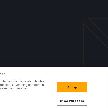
de:
characteristics for identification.
onalised advertising and content,
I Accept
search and services
Show Purposes