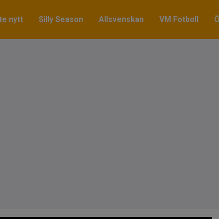
e nytt
Silly Season
Allsvenskan
VM Fotboll
Ö