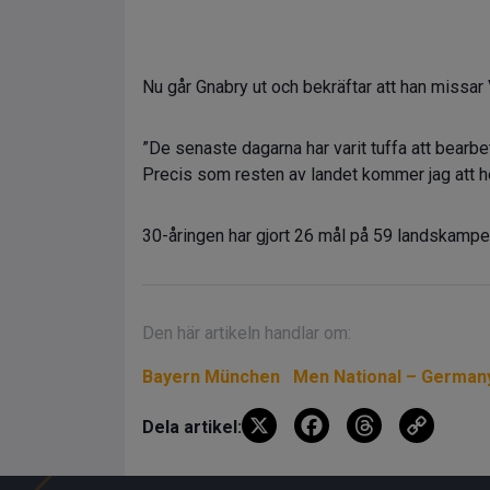
Nu går Gnabry ut och bekräftar att han missa
”De senaste dagarna har varit tuffa att bearb
Precis som resten av landet kommer jag att hej
30-åringen har gjort 26 mål på 59 landskamper
Den här artikeln handlar om:
Bayern München
Men National – German
X
F
T
C
Dela artikel:
a
hr
o