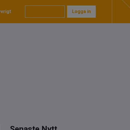
vrigt
Prenumerera
Logga in
Senaste Nytt