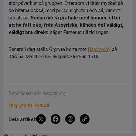
stor påverkan på gruppen. Eftersom vi tittar mycket på
de bitarna också, med personligheten och så, var det
bra att se.
Sedan när vi pratade med honom, efter
att ha fått okej från Assyriska, kändes det väldigt,
väldigt bra direkt
, säger Farnerud till tidningen.
Senare i dag ställs Örgryte borta mot
Hammarby
på
3Arena. Matchen har avspark klockan 15.00.
Den här artikeln handlar om:
Örgryte IS Fotboll
X
F
T
C
Dela artikel:
a
hr
o