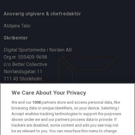
Ansvarig utgivare & chefredaktör
Aldijana Talic
Skribenter
Digital Sportsmedia i Norden AB
Org.nr: 559409-9698
c/o Better Collective
Norrlandsgatan 11
111 43 Stockholm
Länkar
We Care About Your Privacy
Om oss
We and our
1008
partners store and access personal data, like
browsing data or unique identifiers, on your device. Selecting I
Accept enables tracking technologies to support the purposes
Kontakta oss
shown under we and our partners process data to provide. If
trackers are disabled, some content and ads you see may not
Kundtjänst
be as relevant to you. You can resurface this menu to change