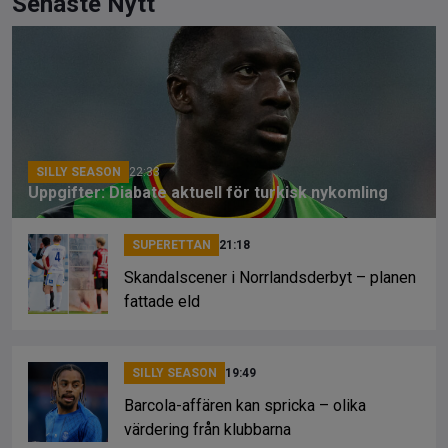
ce
e
py
Senaste Nytt
b
a
Li
o
d
n
o
s
k
k
SILLY SEASON
22:33
Uppgifter: Diabate aktuell för turkisk nykomling
SUPERETTAN
21:18
Skandalscener i Norrlandsderbyt – planen
fattade eld
SILLY SEASON
19:49
Barcola-affären kan spricka – olika
värdering från klubbarna