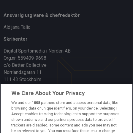
Ansvarig utgivare & chefredaktör
Aldijana Talic
Skribenter
Digital Sportsmedia i Norden AB
Org.nr: 559409-9698
c/o Better Collective
Norrlandsgatan 11
111 43 Stockholm
Länkar
We Care About Your Privacy
Om oss
We and our
1008
partners store and access personal data, like
browsing data or unique identifiers, on your device. Selecting I
Accept enables tracking technologies to support the purposes
Kontakta oss
shown under we and our partners process data to provide. If
trackers are disabled, some content and ads you see may not
Kundtjänst
be as relevant to you. You can resurface this menu to change