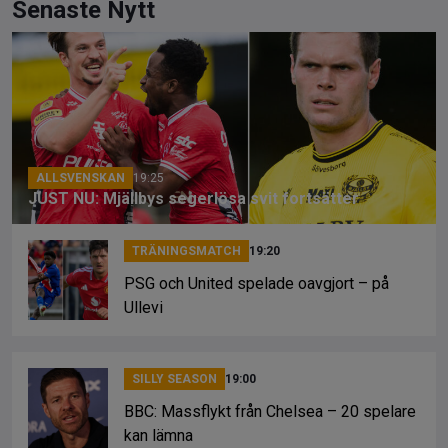
ce
e
py
Senaste Nytt
b
a
Li
o
d
n
o
s
k
k
ALLSVENSKAN
19:25
JUST NU: Mjällbys segerlösa svit fortsätter
TRÄNINGSMATCH
19:20
PSG och United spelade oavgjort – på
Ullevi
SILLY SEASON
19:00
BBC: Massflykt från Chelsea – 20 spelare
kan lämna