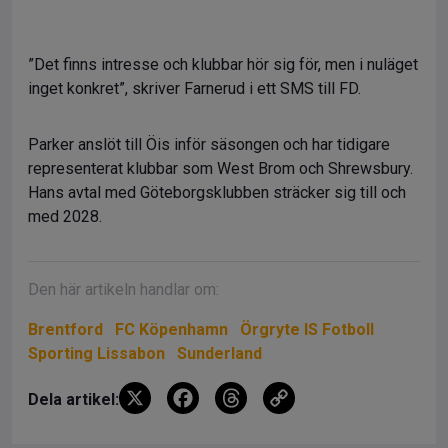
”Det finns intresse och klubbar hör sig för, men i nuläget
inget konkret”, skriver Farnerud i ett SMS till FD.
Parker anslöt till Öis inför säsongen och har tidigare
representerat klubbar som West Brom och Shrewsbury.
Hans avtal med Göteborgsklubben sträcker sig till och
med 2028.
Den här artikeln handlar om:
Brentford
FC Köpenhamn
Örgryte IS Fotboll
Sporting Lissabon
Sunderland
X
F
T
C
Dela artikel:
a
hr
o