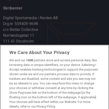
Skribenter
Digital Sportsmedia i Norden AB
Org.nr: 559409-9698
c/o Better Collective
Norrlandsgatan 11
111 43 Stockholm
Länkar
We Care About Your Privacy
Om oss
We and our
1008
partners store and access personal data, like
browsing data or unique identifiers, on your device. Selecting I
Accept enables tracking technologies to support the purposes
Kontakta oss
shown under we and our partners process data to provide. If
trackers are disabled, some content and ads you see may not
Kundtjänst
be as relevant to you. You can resurface this menu to change
your choices or withdraw consent at any time by clicking the
Sponsor: Rekatochklart
Show Purposes link on the bottom of the webpage [or the
floating icon on the bottom-left of the webpage, if applicable].
Annonsera på Fotbolldirekt
Your choices will have effect within our Website. For more
details, refer to our Privacy Policy.