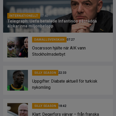
o
s
k
k
INTERNATIONELLT
07:40
Telegraph: Uefa betalade Infantinos påstådda
älskarinna miljonbelopp
DAMALLSVENSKAN
07:27
Oscarsson hjälte när AIK vann
Stockholmsderbyt
SILLY SEASON
22:33
Uppgifter: Diabate aktuell för turkisk
nykomling
SILLY SEASON
18:42
Klart: Degerfors värvar – från franska