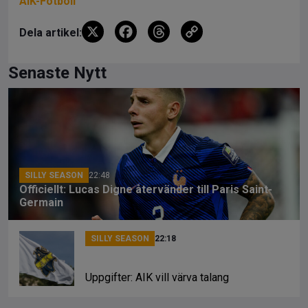
AIK-Fotboll
X
F
T
C
Dela artikel:
a
hr
o
ce
e
py
Senaste Nytt
b
a
Li
o
d
n
o
s
k
k
SILLY SEASON
22:48
Officiellt: Lucas Digne återvänder till Paris Saint-
Germain
SILLY SEASON
22:18
Uppgifter: AIK vill värva talang