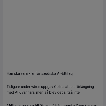
Han ska vara klar för saudiska Al-Ettifaq.
Tidigare under våren uppgav Celina att en förlängning
med AIK var nära, men så blev det alltså inte.
Mittfältaren kom till ”Gnaget” från franska Dijon i januari