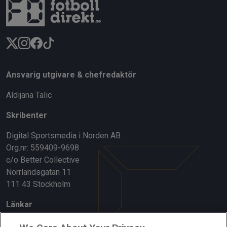
Ansvarig utgivare & chefredaktör
Aldijana Talic
Skribenter
Digital Sportsmedia i Norden AB
Org.nr: 559409-9698
c/o Better Collective
Norrlandsgatan 11
111 43 Stockholm
Länkar
Om oss