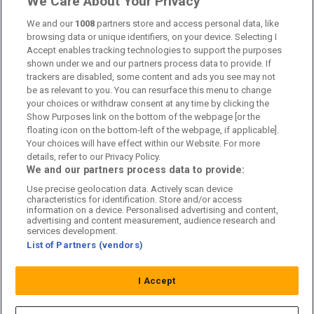
We Care About Your Privacy
Kontakta oss
We and our
1008
partners store and access personal data, like
browsing data or unique identifiers, on your device. Selecting I
Accept enables tracking technologies to support the purposes
Kundtjänst
shown under we and our partners process data to provide. If
trackers are disabled, some content and ads you see may not
Sponsor: Rekatochklart
be as relevant to you. You can resurface this menu to change
your choices or withdraw consent at any time by clicking the
Annonsera på Fotbolldirekt
Show Purposes link on the bottom of the webpage [or the
floating icon on the bottom-left of the webpage, if applicable].
Redaktionell policy
Your choices will have effect within our Website. For more
details, refer to our Privacy Policy.
Personuppgiftspolicy
We and our partners process data to provide:
Use precise geolocation data. Actively scan device
Cookiepolicy
characteristics for identification. Store and/or access
information on a device. Personalised advertising and content,
Arkiv
advertising and content measurement, audience research and
services development.
List of Partners (vendors)
I Accept