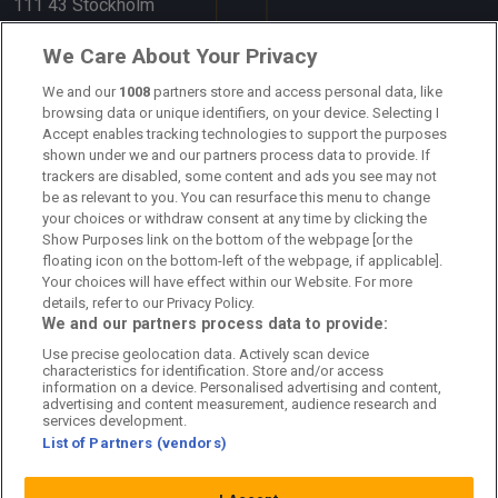
111 43 Stockholm
Länkar
We Care About Your Privacy
We and our
1008
partners store and access personal data, like
Om oss
browsing data or unique identifiers, on your device. Selecting I
Accept enables tracking technologies to support the purposes
Kontakta oss
shown under we and our partners process data to provide. If
trackers are disabled, some content and ads you see may not
Kundtjänst
be as relevant to you. You can resurface this menu to change
your choices or withdraw consent at any time by clicking the
Sponsor: Rekatochklart
Show Purposes link on the bottom of the webpage [or the
floating icon on the bottom-left of the webpage, if applicable].
Annonsera på Fotbolldirekt
Your choices will have effect within our Website. For more
details, refer to our Privacy Policy.
Redaktionell policy
We and our partners process data to provide:
Use precise geolocation data. Actively scan device
Personuppgiftspolicy
characteristics for identification. Store and/or access
information on a device. Personalised advertising and content,
Cookiepolicy
advertising and content measurement, audience research and
services development.
List of Partners (vendors)
Arkiv