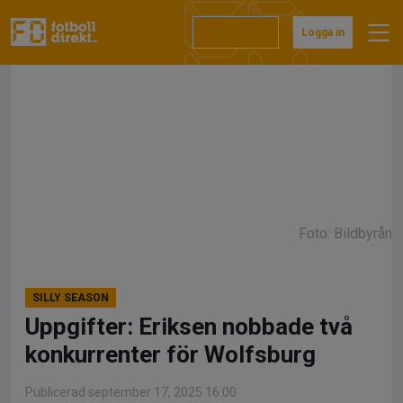
Hoppa
till
Prenumerera
Logga in
innehåll
Foto: Bildbyrån
SILLY SEASON
Uppgifter: Eriksen nobbade två
konkurrenter för Wolfsburg
Publicerad september 17, 2025 16:00