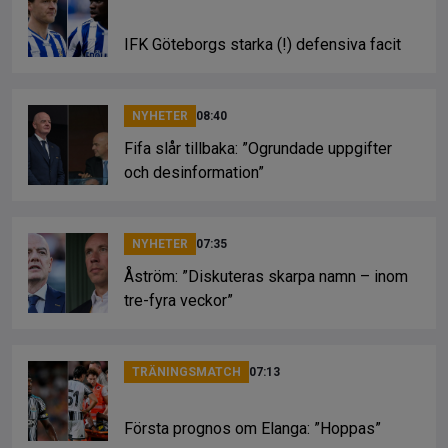
IFK Göteborgs starka (!) defensiva facit
NYHETER
08:40
Fifa slår tillbaka: ”Ogrundade uppgifter
och desinformation”
NYHETER
07:35
Åström: ”Diskuteras skarpa namn – inom
tre-fyra veckor”
TRÄNINGSMATCH
07:13
Första prognos om Elanga: ”Hoppas”