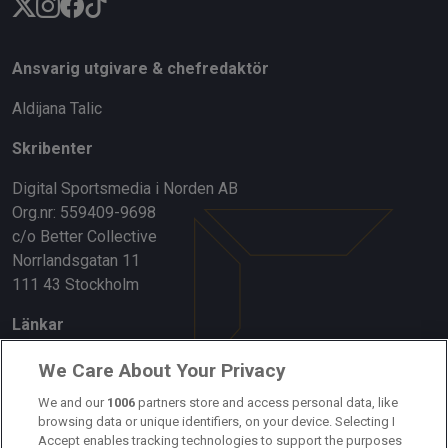
Ansvarig utgivare & chefredaktör
Aldijana Talic
Skribenter
Digital Sportsmedia i Norden AB
Org.nr: 559409-9698
c/o Better Collective
Norrlandsgatan 11
111 43 Stockholm
Länkar
Om oss
We Care About Your Privacy
Kontakta oss
We and our
1006
partners store and access personal data, like
browsing data or unique identifiers, on your device. Selecting I
Accept enables tracking technologies to support the purposes
Kundtjänst