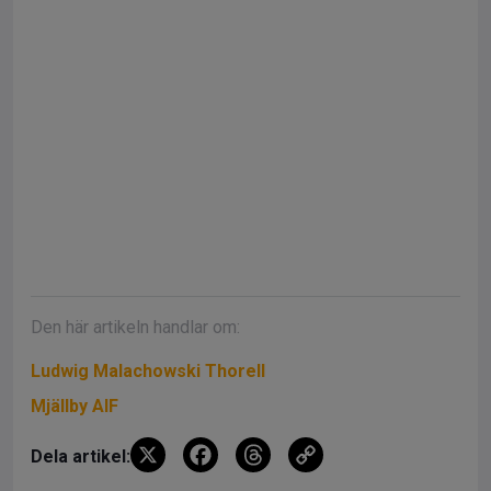
Den här artikeln handlar om:
Ludwig Malachowski Thorell
Mjällby AIF
X
F
T
C
Dela artikel:
a
hr
o