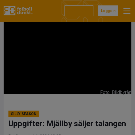
Hoppa
till
Prenumerera
Logga in
innehåll
Foto: Bildbyrån
SILLY SEASON
Uppgifter: Mjällby säljer talangen