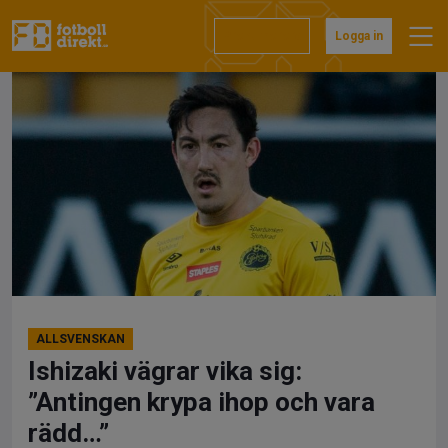
Hoppa
till
Prenumerera
Logga in
innehåll
ALLSVENSKAN
Ishizaki vägrar vika sig:
”Antingen krypa ihop och vara
rädd…”