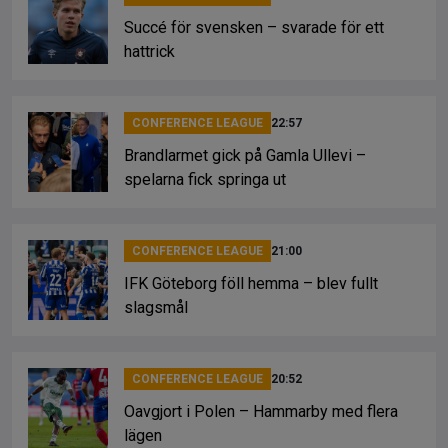
Succé för svensken – svarade för ett
hattrick
CONFERENCE LEAGUE
22:57
Brandlarmet gick på Gamla Ullevi –
spelarna fick springa ut
CONFERENCE LEAGUE
21:00
IFK Göteborg föll hemma – blev fullt
slagsmål
CONFERENCE LEAGUE
20:52
Oavgjort i Polen – Hammarby med flera
lägen