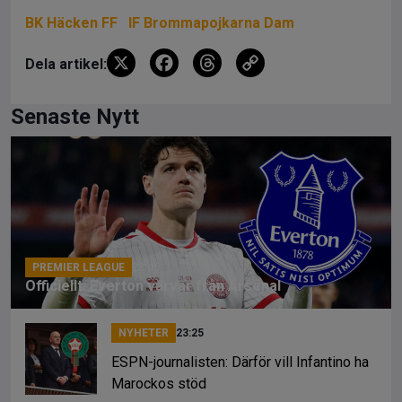
BK Häcken FF
IF Brommapojkarna Dam
X
F
T
C
Dela artikel:
a
hr
o
ce
e
py
Senaste Nytt
b
a
Li
o
d
n
o
s
k
k
PREMIER LEAGUE
23:46
Officiellt: Everton värvar från Arsenal
NYHETER
23:25
ESPN-journalisten: Därför vill Infantino ha
Marockos stöd