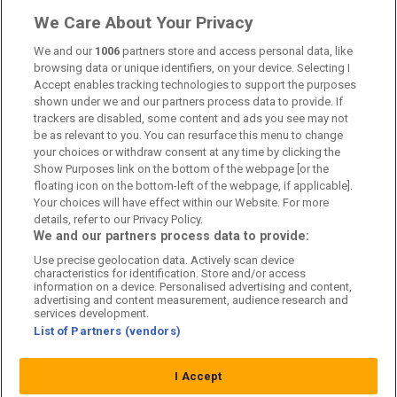
Om oss
We Care About Your Privacy
Kontakta oss
We and our
1006
partners store and access personal data, like
browsing data or unique identifiers, on your device. Selecting I
Accept enables tracking technologies to support the purposes
Kundtjänst
shown under we and our partners process data to provide. If
trackers are disabled, some content and ads you see may not
Sponsor: Rekatochklart
be as relevant to you. You can resurface this menu to change
your choices or withdraw consent at any time by clicking the
Annonsera på Fotbolldirekt
Show Purposes link on the bottom of the webpage [or the
floating icon on the bottom-left of the webpage, if applicable].
Redaktionell policy
Your choices will have effect within our Website. For more
details, refer to our Privacy Policy.
Personuppgiftspolicy
We and our partners process data to provide:
Use precise geolocation data. Actively scan device
Cookiepolicy
characteristics for identification. Store and/or access
information on a device. Personalised advertising and content,
Arkiv
advertising and content measurement, audience research and
services development.
List of Partners (vendors)
I Accept