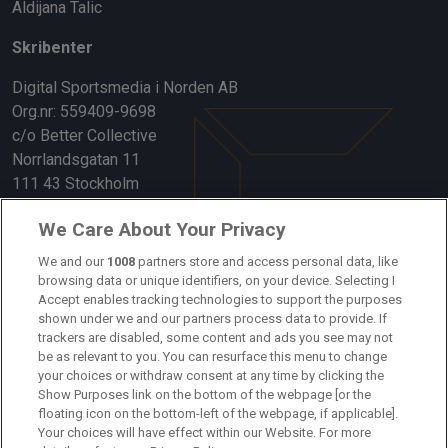
Aldijana Talic
Skribenter
Digital Sportsmedia i Norden AB
Org.nr: 559409-9698
c/o Better Collective
Norrlandsgatan 11
111 43 Stockholm
Länkar
We Care About Your Privacy
Om oss
We and our
1008
partners store and access personal data, like
browsing data or unique identifiers, on your device. Selecting I
Accept enables tracking technologies to support the purposes
Kontakta oss
shown under we and our partners process data to provide. If
trackers are disabled, some content and ads you see may not
Kundtjänst
be as relevant to you. You can resurface this menu to change
your choices or withdraw consent at any time by clicking the
Sponsor: Rekatochklart
Show Purposes link on the bottom of the webpage [or the
floating icon on the bottom-left of the webpage, if applicable].
Annonsera på Fotbolldirekt
Your choices will have effect within our Website. For more