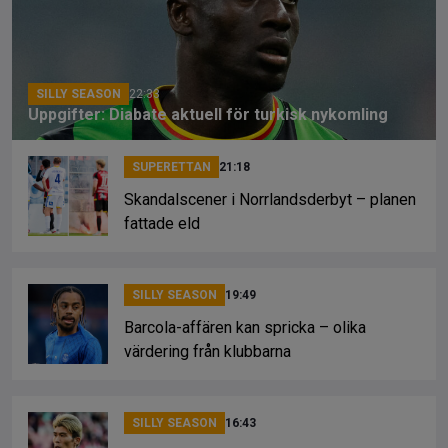
o
s
k
k
SILLY SEASON
22:33
Uppgifter: Diabate aktuell för turkisk nykomling
SUPERETTAN
21:18
Skandalscener i Norrlandsderbyt – planen
fattade eld
SILLY SEASON
19:49
Barcola-affären kan spricka – olika
värdering från klubbarna
SILLY SEASON
16:43