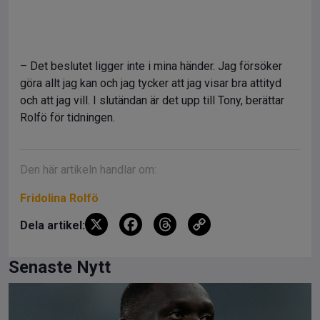
– Det beslutet ligger inte i mina händer. Jag försöker
göra allt jag kan och jag tycker att jag visar bra attityd
och att jag vill. I slutändan är det upp till Tony, berättar
Rolfö för tidningen.
Den här artikeln handlar om:
Fridolina Rolfö
X
F
T
C
Dela artikel:
a
hr
o
ce
e
py
Senaste Nytt
b
a
Li
o
d
n