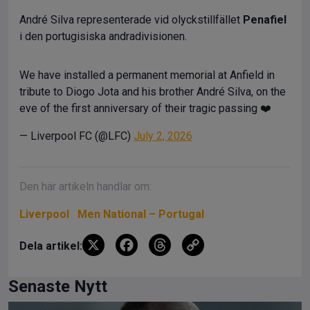
André Silva representerade vid olyckstillfället
Penafiel
i den portugisiska andradivisionen.
We have installed a permanent memorial at Anfield in
tribute to Diogo Jota and his brother André Silva, on the
eve of the first anniversary of their tragic passing ❤️
— Liverpool FC (@LFC)
July 2, 2026
Den här artikeln handlar om:
Liverpool
Men National – Portugal
X
F
T
C
Dela artikel:
a
hr
o
ce
e
py
Senaste Nytt