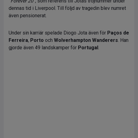
”Forever 20”
, som referens till Jotas tröjnummer under
dennas tid i Liverpool. Till följd av tragedin blev numret
även pensionerat.
Under sin karriär spelade Diogo Jota även för
Paços de
Ferreira
,
Porto
och
Wolverhampton Wanderers
. Han
gjorde även 49 landskamper för
Portugal
.