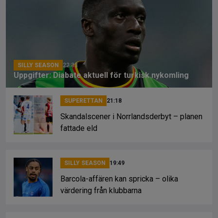
b
a
Li
o
d
n
o
s
k
k
SILLY SEASON
22:33
Uppgifter: Diabate aktuell för turkisk nykomling
SUPERETTAN
21:18
Skandalscener i Norrlandsderbyt – planen
fattade eld
SILLY SEASON
19:49
Barcola-affären kan spricka – olika
värdering från klubbarna