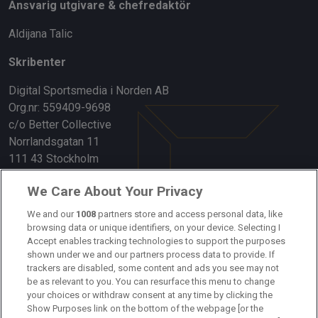
Ansvarig utgivare & chefredaktör
Aldijana Talic
Skribenter
Digital Sportsmedia i Norden AB
Org.nr: 559409-9698
c/o Better Collective
Norrlandsgatan 11
111 43 Stockholm
Länkar
We Care About Your Privacy
Om oss
We and our
1008
partners store and access personal data, like
browsing data or unique identifiers, on your device. Selecting I
Accept enables tracking technologies to support the purposes
Kontakta oss
shown under we and our partners process data to provide. If
trackers are disabled, some content and ads you see may not
Kundtjänst
be as relevant to you. You can resurface this menu to change
your choices or withdraw consent at any time by clicking the
Sponsor: Rekatochklart
Show Purposes link on the bottom of the webpage [or the