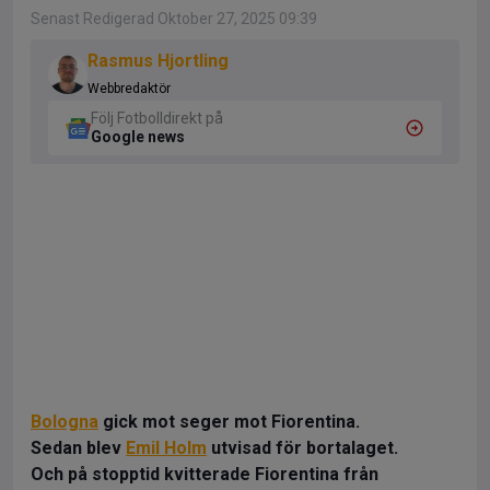
Senast Redigerad Oktober 27, 2025 09:39
Rasmus Hjortling
Webbredaktör
Följ Fotbolldirekt på
Google news
Bologna
gick mot seger mot Fiorentina.
Sedan blev
Emil Holm
utvisad för bortalaget.
Och på stopptid kvitterade Fiorentina från