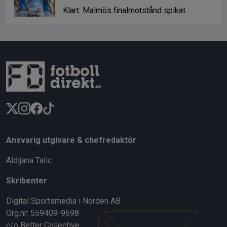
Klart: Malmös finalmotstånd spikat
Ansvarig utgivare & chefredaktör
Aldijana Talic
Skribenter
Digital Sportsmedia i Norden AB
Org.nr: 559409-9698
c/o Better Collective