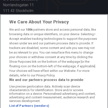
Norrlandsgatan 11
111 43 Stockholm
Länkar
We Care About Your Privacy
We and our
1006
partners store and access personal data, like
Om oss
browsing data or unique identifiers, on your device. Selecting I
Accept enables tracking technologies to support the purposes
Kontakta oss
shown under we and our partners process data to provide. If
trackers are disabled, some content and ads you see may not
Kundtjänst
be as relevant to you. You can resurface this menu to change
your choices or withdraw consent at any time by clicking the
Sponsor: Rekatochklart
Show Purposes link on the bottom of the webpage [or the
floating icon on the bottom-left of the webpage, if applicable].
Annonsera på Fotbolldirekt
Your choices will have effect within our Website. For more
details, refer to our Privacy Policy.
Redaktionell policy
We and our partners process data to provide:
Use precise geolocation data. Actively scan device
Personuppgiftspolicy
characteristics for identification. Store and/or access
information on a device. Personalised advertising and content,
Cookiepolicy
advertising and content measurement, audience research and
services development.
List of Partners (vendors)
Arkiv