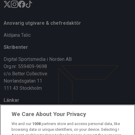
Ansvarig utgivare & chefredaktör
Aldijana Talic
Skribenter
Digital Sportsmedia i Norden AB
Org.nr: 559409-9698
c/o Better Collective
Norrlandsgatan 11
111 43 Stockholm
Länkar
Om oss
We Care About Your Privacy
We and our
1008
partners store and access personal data, like
Kontakta oss
browsing data or unique identifiers, on your device. Selecting I