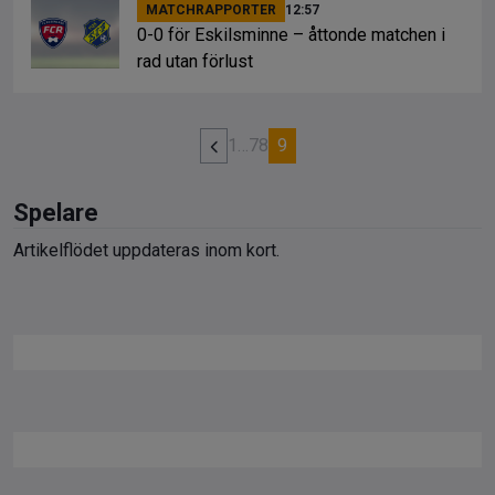
MATCHRAPPORTER
12:57
0-0 för Eskilsminne – åttonde matchen i
rad utan förlust
1
…
7
8
9
Spelare
Artikelflödet uppdateras inom kort.