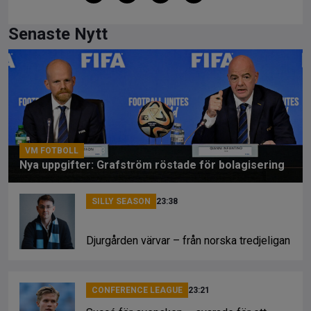
a
hr
o
ce
e
py
Senaste Nytt
b
a
Li
o
d
n
o
s
k
k
VM FOTBOLL
07:03
Nya uppgifter: Grafström röstade för bolagisering
SILLY SEASON
23:38
Djurgården värvar – från norska tredjeligan
CONFERENCE LEAGUE
23:21