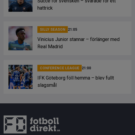
Succé för svensken – svarade för ett
hattrick
SILLY SEASON
21:05
Vinicius Junior stannar – förlänger med
Real Madrid
CONFERENCE LEAGUE
21:00
IFK Göteborg föll hemma – blev fullt
slagsmål