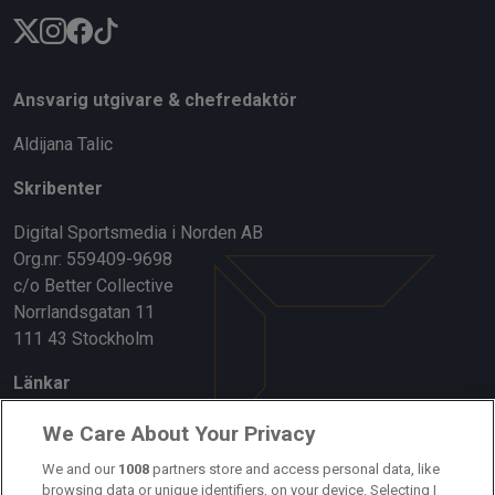
Ansvarig utgivare & chefredaktör
Aldijana Talic
Skribenter
Digital Sportsmedia i Norden AB
Org.nr: 559409-9698
c/o Better Collective
Norrlandsgatan 11
111 43 Stockholm
Länkar
Om oss
We Care About Your Privacy
Kontakta oss
We and our
1008
partners store and access personal data, like
browsing data or unique identifiers, on your device. Selecting I