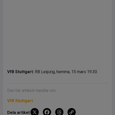
VfB Stuttgart:
RB Leipzig, hemma, 15 mars 19.30
Den här artikeln handlar om:
VfB Stuttgart
X
F
T
C
Dela artikel: