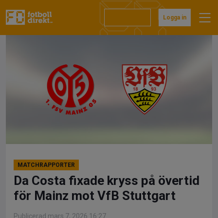
Hoppa
till
Prenumerera
Logga in
innehåll
MATCHRAPPORTER
Da Costa fixade kryss på övertid
för Mainz mot VfB Stuttgart
Publicerad mars 7, 2026 16:27