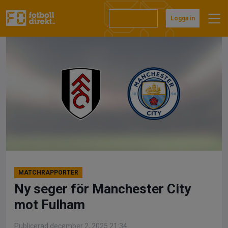
Hoppa
till
Prenumerera
Logga in
innehåll
MATCHRAPPORTER
Ny seger för Manchester City
mot Fulham
Publicerad december 2, 2025 21:34