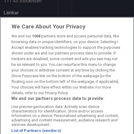
111 43 Stockholm
Länkar
Om oss
We Care About Your Privacy
Kontakta oss
We and our
1008
partners store and access personal data, like
browsing data or unique identifiers, on your device. Selecting I
Accept enables tracking technologies to support the purposes
Kundtjänst
shown under we and our partners process data to provide. If
trackers are disabled, some content and ads you see may not
Sponsor: Rekatochklart
be as relevant to you. You can resurface this menu to change
your choices or withdraw consent at any time by clicking the
Annonsera på Fotbolldirekt
Show Purposes link on the bottom of the webpage [or the
floating icon on the bottom-left of the webpage, if applicable].
Redaktionell policy
Your choices will have effect within our Website. For more
details, refer to our Privacy Policy.
Personuppgiftspolicy
We and our partners process data to provide:
Use precise geolocation data. Actively scan device
Cookiepolicy
characteristics for identification. Store and/or access
information on a device. Personalised advertising and content,
Arkiv
advertising and content measurement, audience research and
services development.
List of Partners (vendors)