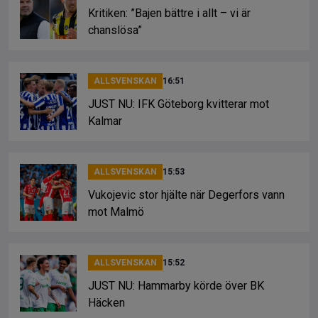
Kritiken: ”Bajen bättre i allt – vi är
chanslösa”
ALLSVENSKAN
16:51
JUST NU: IFK Göteborg kvitterar mot
Kalmar
ALLSVENSKAN
15:53
Vukojevic stor hjälte när Degerfors vann
mot Malmö
ALLSVENSKAN
15:52
JUST NU: Hammarby körde över BK
Häcken