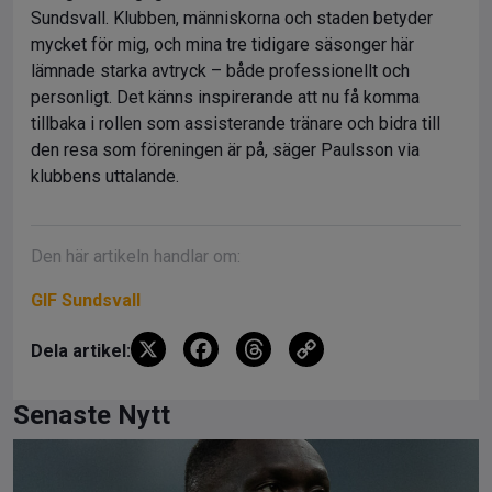
Sundsvall. Klubben, människorna och staden betyder
mycket för mig, och mina tre tidigare säsonger här
lämnade starka avtryck – både professionellt och
personligt. Det känns inspirerande att nu få komma
tillbaka i rollen som assisterande tränare och bidra till
den resa som föreningen är på, säger Paulsson via
klubbens uttalande.
Den här artikeln handlar om:
GIF Sundsvall
X
F
T
C
Dela artikel:
a
hr
o
ce
e
py
Senaste Nytt
b
a
Li
o
d
n