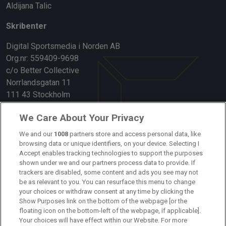
Aldijana Talic
Skribenter
Digital Sportsmedia i Norden AB
Org.nr: 559409-9698
c/o Better Collective
Norrlandsgatan 11
111 43 Stockholm
Länkar
We Care About Your Privacy
Om oss
We and our
1008
partners store and access personal data, like
browsing data or unique identifiers, on your device. Selecting I
Accept enables tracking technologies to support the purposes
Kontakta oss
shown under we and our partners process data to provide. If
trackers are disabled, some content and ads you see may not
Kundtjänst
be as relevant to you. You can resurface this menu to change
your choices or withdraw consent at any time by clicking the
Sponsor: Rekatochklart
Show Purposes link on the bottom of the webpage [or the
floating icon on the bottom-left of the webpage, if applicable].
Annonsera på Fotbolldirekt
Your choices will have effect within our Website. For more