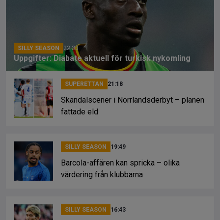
o
s
k
k
SILLY SEASON
22:33
Uppgifter: Diabate aktuell för turkisk nykomling
SUPERETTAN
21:18
Skandalscener i Norrlandsderbyt – planen
fattade eld
SILLY SEASON
19:49
Barcola-affären kan spricka – olika
värdering från klubbarna
SILLY SEASON
16:43