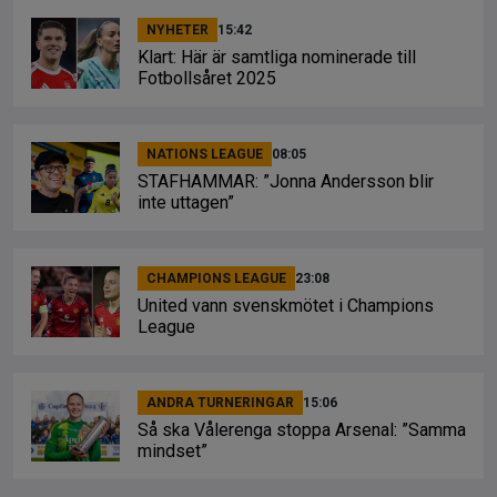
NYHETER
15:42
Klart: Här är samtliga nominerade till
Fotbollsåret 2025
NATIONS LEAGUE
08:05
STAFHAMMAR: ”Jonna Andersson blir
inte uttagen”
CHAMPIONS LEAGUE
23:08
United vann svenskmötet i Champions
League
ANDRA TURNERINGAR
15:06
Så ska Vålerenga stoppa Arsenal: ”Samma
mindset”