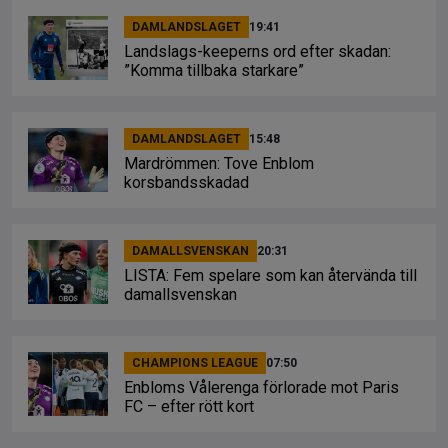
DAMLANDSLAGET
19:41
Landslags-keeperns ord efter skadan:
”Komma tillbaka starkare”
DAMLANDSLAGET
15:48
Mardrömmen: Tove Enblom
korsbandsskadad
DAMALLSVENSKAN
20:31
LISTA: Fem spelare som kan återvända till
damallsvenskan
CHAMPIONS LEAGUE
07:50
Enbloms Vålerenga förlorade mot Paris
FC – efter rött kort