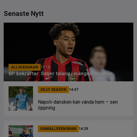
Senaste Nytt
ALLSVENSKAN
15:18
BP bekräftar: Säljer talang i mångmiljonaffär
SILLY SEASON
14:47
Napoli-dansken kan vända hem – sen
öppning
DAMALLSVENSKAN
14:29