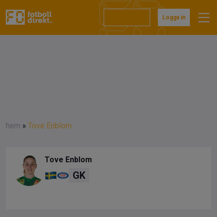
Prenumerera
Logga in
hem
»
Tove Enblom
Tove Enblom
GK