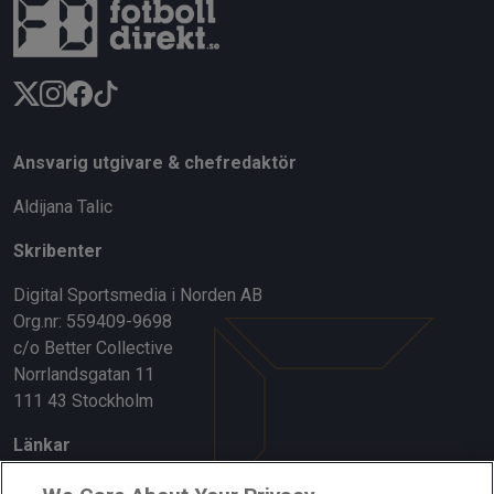
Ansvarig utgivare & chefredaktör
Aldijana Talic
Skribenter
Digital Sportsmedia i Norden AB
Org.nr: 559409-9698
c/o Better Collective
Norrlandsgatan 11
111 43 Stockholm
Länkar
Om oss