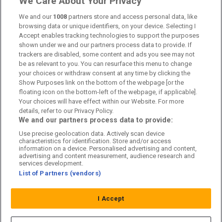
We Care About Your Privacy
Kontakta oss
We and our
1008
partners store and access personal data, like
browsing data or unique identifiers, on your device. Selecting I
Accept enables tracking technologies to support the purposes
Kundtjänst
shown under we and our partners process data to provide. If
trackers are disabled, some content and ads you see may not
Sponsor: Rekatochklart
be as relevant to you. You can resurface this menu to change
your choices or withdraw consent at any time by clicking the
Annonsera på Fotbolldirekt
Show Purposes link on the bottom of the webpage [or the
floating icon on the bottom-left of the webpage, if applicable].
Redaktionell policy
Your choices will have effect within our Website. For more
details, refer to our Privacy Policy.
Personuppgiftspolicy
We and our partners process data to provide:
Use precise geolocation data. Actively scan device
Cookiepolicy
characteristics for identification. Store and/or access
information on a device. Personalised advertising and content,
Arkiv
advertising and content measurement, audience research and
services development.
List of Partners (vendors)
I Accept