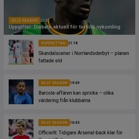
k
SILLY SEASON
22:33
Uppgifter: Diabate aktuell för turkisk nykomling
SUPERETTAN
21:18
Skandalscener i Norrlandsderbyt – planen
fattade eld
SILLY SEASON
19:49
Barcola-affären kan spricka – olika
värdering från klubbarna
SILLY SEASON
16:43
Officiellt: Tidigare Arsenal-back klar för