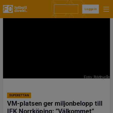
Hoppa
till
Prenumerera
Logga in
innehåll
Foto: Bildbyrån
SUPERETTAN
VM-platsen ger miljonbelopp till
IFK Norrköping: ”Välkommet”