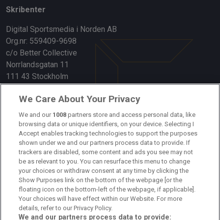
Skribenter
Digital Sportsmedia i Norden AB
Org.nr: 559409-9698
c/o Better Collective
Norrlandsgatan 11
111 43 Stockholm
Länkar
We Care About Your Privacy
Om oss
We and our
1008
partners store and access personal data, like
browsing data or unique identifiers, on your device. Selecting I
Accept enables tracking technologies to support the purposes
Kontakta oss
shown under we and our partners process data to provide. If
trackers are disabled, some content and ads you see may not
Kundtjänst
be as relevant to you. You can resurface this menu to change
your choices or withdraw consent at any time by clicking the
Sponsor: Rekatochklart
Show Purposes link on the bottom of the webpage [or the
floating icon on the bottom-left of the webpage, if applicable].
Annonsera på Fotbolldirekt
Your choices will have effect within our Website. For more
details, refer to our Privacy Policy.
Redaktionell policy
We and our partners process data to provide: