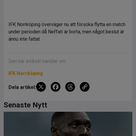
IFK Norrköping överväger nu att försöka flytta en match
under perioden då Neffati är borta, men något beslut är
ännu inte fattat.
Den här artikeln handlar om:
IFK Norrköping
X
F
T
C
Dela artikel:
a
hr
o
ce
e
py
Senaste Nytt
b
a
Li
o
d
n
o
s
k