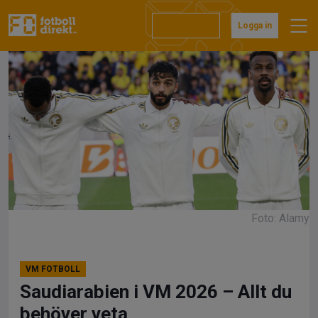
Hoppa
till
Prenumerera
Logga in
innehåll
Foto: Alamy
VM FOTBOLL
Saudiarabien i VM 2026 – Allt du
behöver veta