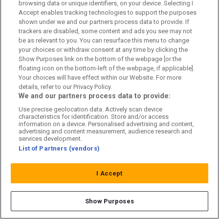
browsing data or unique identifiers, on your device. Selecting I
Accept enables tracking technologies to support the purposes
SILLY SEASON
16:43
shown under we and our partners process data to provide. If
trackers are disabled, some content and ads you see may not
Officiellt: Tidigare Arsenal-back klar för
be as relevant to you. You can resurface this menu to change
Crystal Palace
your choices or withdraw consent at any time by clicking the
Show Purposes link on the bottom of the webpage [or the
floating icon on the bottom-left of the webpage, if applicable].
Your choices will have effect within our Website. For more
SILLY SEASON
15:55
details, refer to our Privacy Policy.
We and our partners process data to provide:
Uppgifter: Galatasaray intresserad av
Arsenal-stjärnan
Use precise geolocation data. Actively scan device
characteristics for identification. Store and/or access
information on a device. Personalised advertising and content,
advertising and content measurement, audience research and
services development.
List of Partners (vendors)
I Accept
Show Purposes