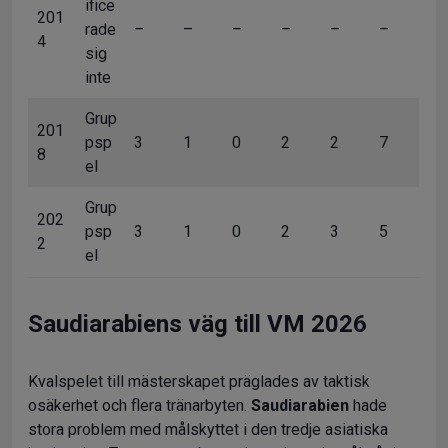
ifice
201
rade
–
–
–
–
–
–
4
sig
inte
Grup
201
psp
3
1
0
2
2
7
8
el
Grup
202
psp
3
1
0
2
3
5
2
el
Saudiarabiens väg till VM 2026
Kvalspelet till mästerskapet präglades av taktisk
osäkerhet och flera tränarbyten.
Saudiarabien
hade
stora problem med målskyttet i den tredje asiatiska