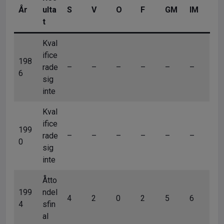
År
ulta
S
V
O
F
GM
IM
t
Kval
ifice
198
rade
–
–
–
–
–
–
6
sig
inte
Kval
ifice
199
rade
–
–
–
–
–
–
0
sig
inte
Åtto
199
ndel
4
2
0
2
5
6
4
sfin
al