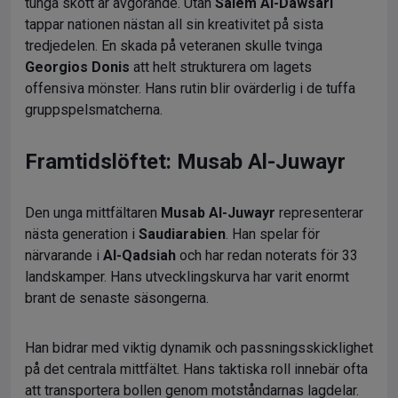
tunga skott är avgörande. Utan
Salem Al-Dawsari
tappar nationen nästan all sin kreativitet på sista
tredjedelen. En skada på veteranen skulle tvinga
Georgios Donis
att helt strukturera om lagets
offensiva mönster. Hans rutin blir ovärderlig i de tuffa
gruppspelsmatcherna.
Framtidslöftet: Musab Al-Juwayr
Den unga mittfältaren
Musab Al-Juwayr
representerar
nästa generation i
Saudiarabien
. Han spelar för
närvarande i
Al-Qadsiah
och har redan noterats för 33
landskamper. Hans utvecklingskurva har varit enormt
brant de senaste säsongerna.
Han bidrar med viktig dynamik och passningsskicklighet
på det centrala mittfältet. Hans taktiska roll innebär ofta
att transportera bollen genom motståndarnas lagdelar.