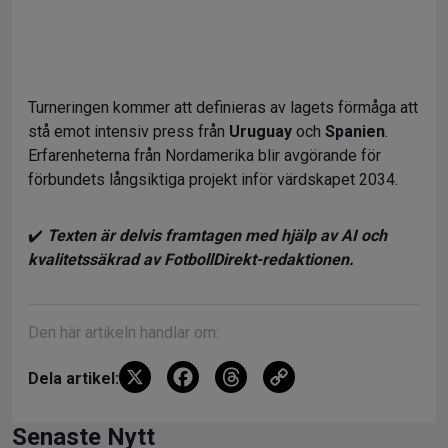
Turneringen kommer att definieras av lagets förmåga att
stå emot intensiv press från
Uruguay
och
Spanien
.
Erfarenheterna från Nordamerika blir avgörande för
förbundets långsiktiga projekt inför värdskapet 2034.
✔️
Texten är delvis framtagen med hjälp av AI och
kvalitetssäkrad av FotbollDirekt-redaktionen.
Den här artikeln handlar om:
X
F
T
C
Dela artikel:
a
hr
o
ce
e
py
Senaste Nytt