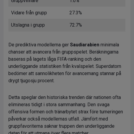
Gruppvinnare
1.0%
Vidare från grupp
27.3%
Utslagna i grupp
72.7%
De prediktiva modellerna ger
Saudiarabien
minimala
chanser att avancera från gruppspelet. Beräkningarna
baseras på lagets låga FIFA-ranking och den
underliggande statistiken från kvalspelet. Superdatorn
bedömer att sannolikheten för avancemang stannar på
drygt tjugosju procent.
Detta speglar den historiska trenden där nationen ofta
elimineras tidigt i stora sammanhang. Den svaga
offensiva formen och tränarbytet strax före turneringen
påverkar också modellernas utfall. Jämfört med
gruppfavoriterna saknar truppen den underliggande
datan för att utmana över flera matcher.