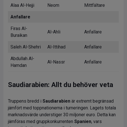
Alaa Al-Hejji
Neom
Mittfältare
Anfallare
Firas Al-
Al-Ahli
Anfallare
Buraikan
Saleh Al-Shehri
Al-Ittihad
Anfallare
Abdullah Al-
Al-Nassr
Anfallare
Hamdan
Saudiarabien: Allt du behöver veta
Truppens bredd i
Saudiarabien
är extremt begränsad
jämfört med toppnationerna i turneringen. Lagets totala
marknadsvärde understiger 30 miljoner euro. Detta kan
jämföras med gruppkonkurrenten
Spanien
, vars