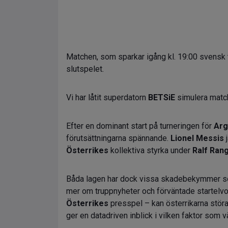
Matchen, som sparkar igång kl. 19:00 svensk t
slutspelet.
Vi har låtit superdatorn
BETSiE
simulera match
Efter en dominant start på turneringen för
Arg
förutsättningarna spännande.
Lionel Messis
j
Österrikes
kollektiva styrka under
Ralf Ran
Båda lagen har dock vissa skadebekymmer som
mer om truppnyheter och förväntade startelvo
Österrikes
presspel – kan österrikarna stör
ger en datadriven inblick i vilken faktor som v