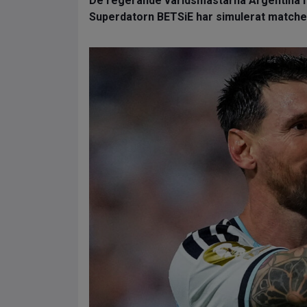
De regerande världsmästarna Argentina 
Superdatorn BETSiE har simulerat matchen 