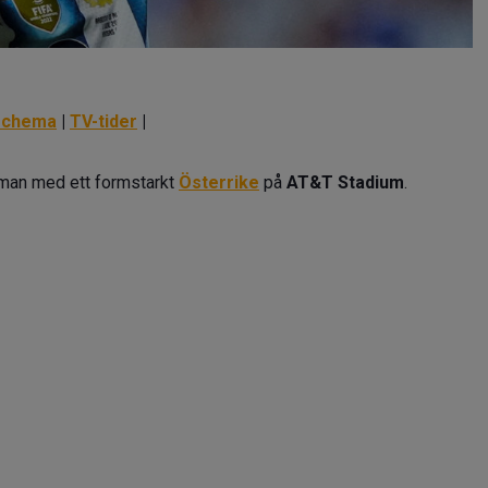
schema
|
TV-tider
|
an med ett formstarkt
Österrike
på
AT&T Stadium
.