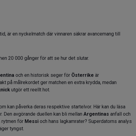
id, är en nyckelmatch där vinnaren säkrar avancemang till
en 20 000 gånger för att se hur det slutar.
entina
och en historisk seger för
Österrike
är
akt på målrekordet ger matchen en extra krydda, medan
gnick
utgör ett reellt hot.
 kan påverka deras respektive startelvor. Här kan du läsa
r. Den avgörande duellen kan bli mellan
Argentinas
anfall och
a rytmen för
Messi
och hans lagkamrater? Superdatorns analys
äger tyngst.