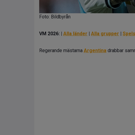
Foto: Bildbyrån
VM 2026: |
Alla länder
|
Alla grupper
|
Spel
Regerande mästarna
Argentina
drabbar samm