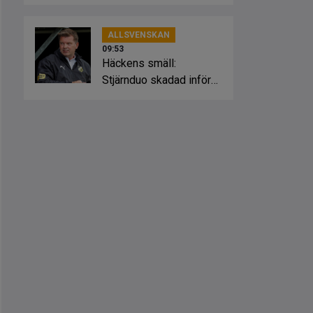
inför HBK
ALLSVENSKAN
09:53
Häckens smäll:
Stjärnduo skadad inför
Hammarby