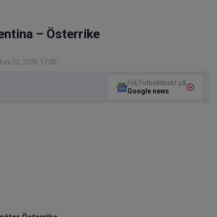
entina – Österrike
uni 22, 2026 17:00
Följ Fotbolldirekt på
Google news