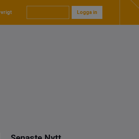
vrigt
Prenumerera
Logga in
Senaste Nytt