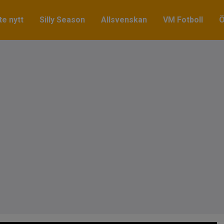
e nytt
Silly Season
Allsvenskan
VM Fotboll
Ö