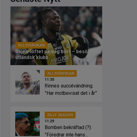
ALLSVENSKAN
11:42
Bajen-löftet på väg bort – besöker
utländsk klubb
ALLSVENSKAN
11:30
Rinnes succévändning:
”Har motbevisat det i år”
SILLY SEASON
11:29
Bomben bekräftad (?):
”Föredrar inte hans