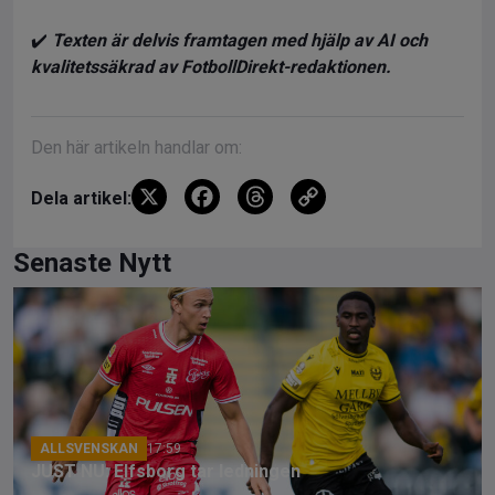
✔️
Texten är delvis framtagen med hjälp av AI och
kvalitetssäkrad av FotbollDirekt-redaktionen.
Den här artikeln handlar om:
X
F
T
C
Dela artikel:
a
hr
o
ce
e
py
Senaste Nytt
b
a
Li
o
d
n
o
s
k
k
ALLSVENSKAN
17:59
JUST NU: Elfsborg tar ledningen