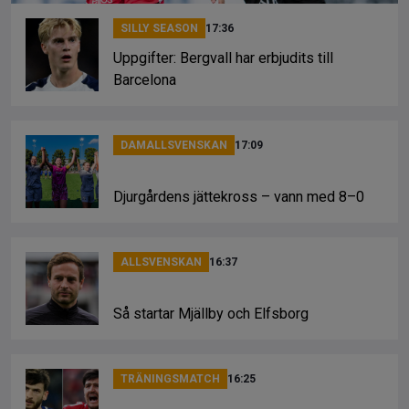
SILLY SEASON
17:36
Uppgifter: Bergvall har erbjudits till
Barcelona
DAMALLSVENSKAN
17:09
Djurgårdens jättekross – vann med 8–0
ALLSVENSKAN
16:37
Så startar Mjällby och Elfsborg
TRÄNINGSMATCH
16:25