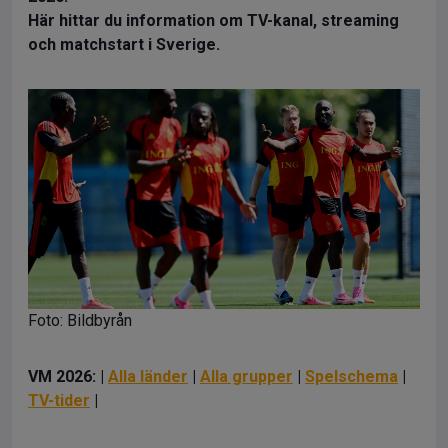
Här hittar du information om TV-kanal, streaming
och matchstart i Sverige.
Foto: Bildbyrån
VM 2026: |
Alla länder
|
Alla grupper
|
Spelschema
|
TV-tider
|