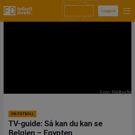
Hoppa
till
Prenumerera
Logga in
innehåll
Foto: Bildbyrån
VM FOTBOLL
TV-guide: Så kan du kan se
Belgien – Egypten