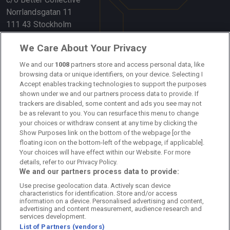
Norrlandsgatan 11
111 43 Stockholm
Länkar
We Care About Your Privacy
Om oss
We and our
1008
partners store and access personal data, like
browsing data or unique identifiers, on your device. Selecting I
Accept enables tracking technologies to support the purposes
Kontakta oss
shown under we and our partners process data to provide. If
trackers are disabled, some content and ads you see may not
Kundtjänst
be as relevant to you. You can resurface this menu to change
your choices or withdraw consent at any time by clicking the
Sponsor: Rekatochklart
Show Purposes link on the bottom of the webpage [or the
floating icon on the bottom-left of the webpage, if applicable].
Annonsera på Fotbolldirekt
Your choices will have effect within our Website. For more
details, refer to our Privacy Policy.
Redaktionell policy
We and our partners process data to provide:
Use precise geolocation data. Actively scan device
Personuppgiftspolicy
characteristics for identification. Store and/or access
information on a device. Personalised advertising and content,
Cookiepolicy
advertising and content measurement, audience research and
services development.
List of Partners (vendors)
Arkiv