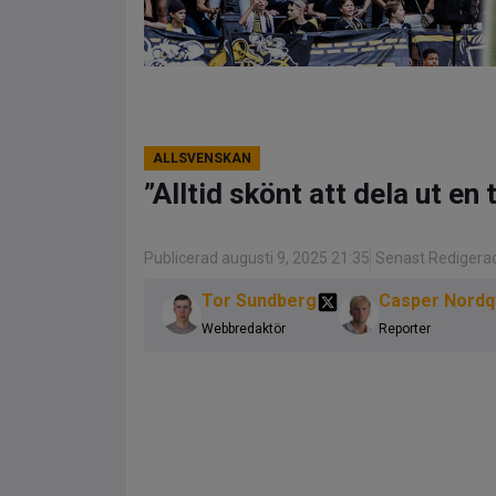
ALLSVENSKAN
”Alltid skönt att dela ut en
Publicerad augusti 9, 2025 21:35
Senast Redigerad
Tor Sundberg
Casper Nordq
Webbredaktör
Reporter