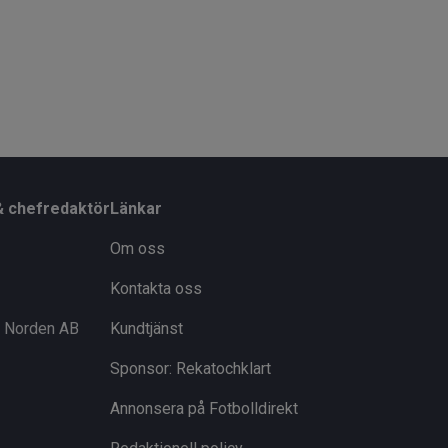
& chefredaktör
Länkar
Om oss
Kontakta oss
i Norden AB
Kundtjänst
Sponsor: Rekatochklart
Annonsera på Fotbolldirekt