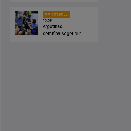
uppfyllts”
VM FOTBOLL
15:58
Argetinas
semifinalseger blir
nationell helgdag