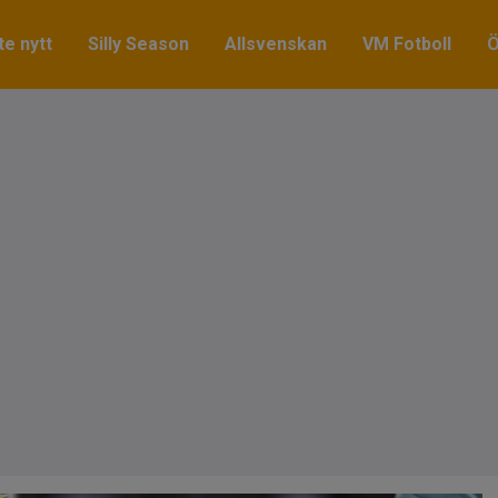
e nytt
Silly Season
Allsvenskan
VM Fotboll
Ö