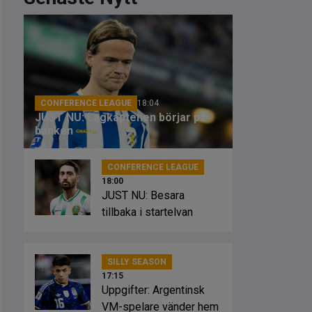
CONFERENCE LEAGUE
18:04
JUST NU: Lagkaptenen börjar på
bänken
CONFERENCE LEAGUE
18:00
JUST NU: Besara
tillbaka i startelvan
SILLY SEASON
17:15
Uppgifter: Argentinsk
VM-spelare vänder hem