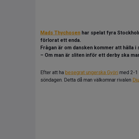
Mads Thychosen
har spelat fyra Stockho
förlorat ett enda.
Frågan är om dansken kommer att hålla i s
– Om man är sliten inför ett derby ska man
Efter att ha
besegrat ungerska Györi
med 2-1 u
söndagen. Detta då man välkomnar rivalen
Dj