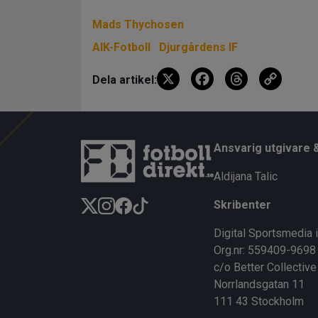
Mads Thychosen
AIK-Fotboll
Djurgårdens IF
X
F
T
C
Dela artikel:
a
hr
o
ce
e
py
b
a
Li
Ansvarig utgivare 
o
d
n
Aldijana Talic
o
s
k
Skribenter
k
Digital Sportsmedia 
Org.nr: 559409-9698
c/o Better Collective
Norrlandsgatan 11
111 43 Stockholm