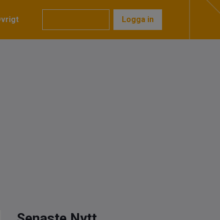
vrigt
Prenumerera
Logga in
Senaste Nytt