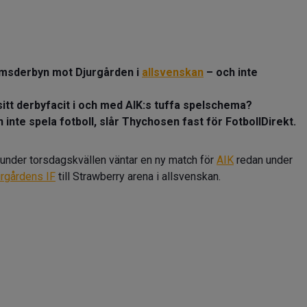
lmsderbyn mot Djurgården i
allsvenskan
– och inte
itt derbyfacit i och med AIK:s tuffa spelschema?
 inte spela fotboll, slår Thychosen fast för FotbollDirekt.
nder torsdagskvällen väntar en ny match för
AIK
redan under
urgårdens IF
till Strawberry arena i allsvenskan.