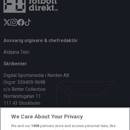
Ansvarig utgivare & chefredaktör
Aldijana Talic
Skribenter
Digital Sportsmedia i Norden AB
Org.nr: 559409-9698
c/o Better Collective
Norrlandsgatan 11
111 43 Stockholm
Länkar
We Care About Your Privacy
Om oss
We and our
1008
partners store and access personal data, like