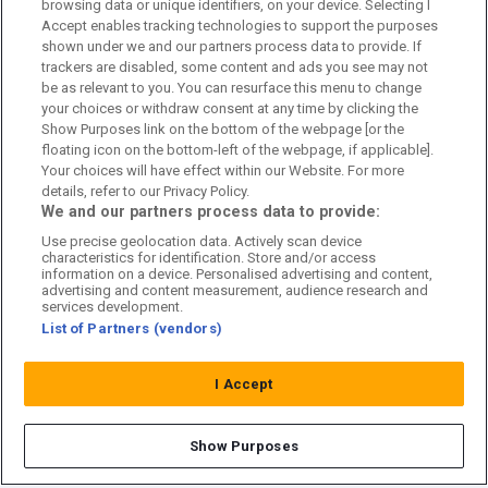
browsing data or unique identifiers, on your device. Selecting I
Accept enables tracking technologies to support the purposes
Kontakta oss
shown under we and our partners process data to provide. If
trackers are disabled, some content and ads you see may not
Kundtjänst
be as relevant to you. You can resurface this menu to change
your choices or withdraw consent at any time by clicking the
Sponsor: Rekatochklart
Show Purposes link on the bottom of the webpage [or the
floating icon on the bottom-left of the webpage, if applicable].
Annonsera på Fotbolldirekt
Your choices will have effect within our Website. For more
details, refer to our Privacy Policy.
Redaktionell policy
We and our partners process data to provide:
Use precise geolocation data. Actively scan device
Personuppgiftspolicy
characteristics for identification. Store and/or access
information on a device. Personalised advertising and content,
Cookiepolicy
advertising and content measurement, audience research and
services development.
List of Partners (vendors)
Arkiv
I Accept
Show Purposes