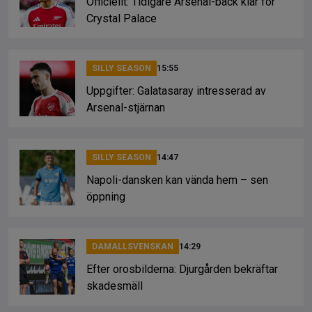
Officiellt: Tidigare Arsenal-back klar för
Crystal Palace
SILLY SEASON
15:55
Uppgifter: Galatasaray intresserad av
Arsenal-stjärnan
SILLY SEASON
14:47
Napoli-dansken kan vända hem – sen
öppning
DAMALLSVENSKAN
14:29
Efter orosbilderna: Djurgården bekräftar
skadesmäll