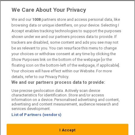
Länkar
We Care About Your Privacy
Om oss
We and our
1008
partners store and access personal data, like
browsing data or unique identifiers, on your device. Selecting I
Accept enables tracking technologies to support the purposes
Kontakta oss
shown under we and our partners process data to provide. If
trackers are disabled, some content and ads you see may not
Kundtjänst
be as relevant to you. You can resurface this menu to change
your choices or withdraw consent at any time by clicking the
Sponsor: Rekatochklart
Show Purposes link on the bottom of the webpage [or the
floating icon on the bottom-left of the webpage, if applicable].
Annonsera på Fotbolldirekt
Your choices will have effect within our Website. For more
details, refer to our Privacy Policy.
Redaktionell policy
We and our partners process data to provide:
Use precise geolocation data. Actively scan device
Personuppgiftspolicy
characteristics for identification. Store and/or access
information on a device. Personalised advertising and content,
Cookiepolicy
advertising and content measurement, audience research and
services development.
List of Partners (vendors)
Arkiv
I Accept