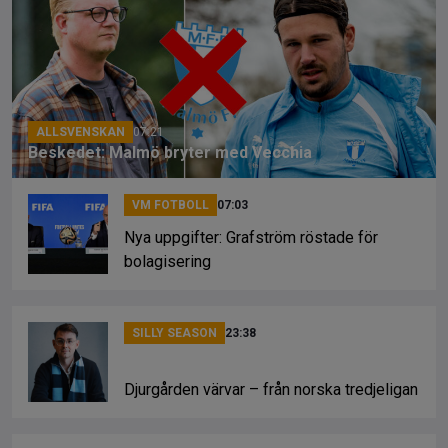
b
a
Li
o
d
n
o
s
k
k
ALLSVENSKAN
07:21
Beskedet: Malmö bryter med Vecchia
VM FOTBOLL
07:03
Nya uppgifter: Grafström röstade för
bolagisering
SILLY SEASON
23:38
Djurgården värvar – från norska tredjeligan