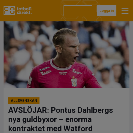
Hoppa
till
Prenumerera
Logga in
innehåll
ALLSVENSKAN
AVSLÖJAR: Pontus Dahlbergs
nya guldbyxor – enorma
kontraktet med Watford