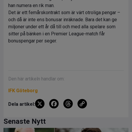
han numera en rik man.
Det är ett femårskontrakt som är värt otroliga pengar –
och då är inte ens bonusar inräknade. Bara det kan ge
miljoner under ett år då till och med alla spelare som
sitter på bänken i en Premier League-match får
bonuspengar per seger.
Den här artikeln handlar om:
IFK Göteborg
X
F
T
C
Dela artikel:
a
hr
o
ce
e
py
Senaste Nytt