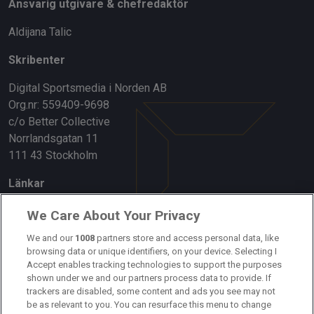
Ansvarig utgivare & chefredaktör
Aldijana Talic
Skribenter
Digital Sportsmedia i Norden AB
Org.nr: 559409-9698
c/o Better Collective
Norrlandsgatan 11
111 43 Stockholm
Länkar
Om oss
We Care About Your Privacy
Kontakta oss
We and our
1008
partners store and access personal data, like
browsing data or unique identifiers, on your device. Selecting I
Accept enables tracking technologies to support the purposes
Kundtjänst
shown under we and our partners process data to provide. If
trackers are disabled, some content and ads you see may not
Sponsor: Rekatochklart
be as relevant to you. You can resurface this menu to change