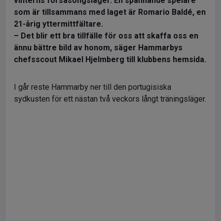
vinterns försäsongsläger. En spännande spelare
som är tillsammans med laget är Romario Baldé, en
21-årig yttermittfältare.
– Det blir ett bra tillfälle för oss att skaffa oss en
ännu bättre bild av honom, säger Hammarbys
chefsscout Mikael Hjelmberg till klubbens hemsida.
I går reste Hammarby ner till den portugisiska
sydkusten för ett nästan två veckors långt träningsläger.