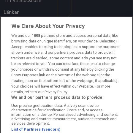
111 43 Stockholm
Länkar
Om oss
We Care About Your Privacy
Kontakta oss
We and our
1008
partners store and access personal data, like
browsing data or unique identifiers, on your device. Selecting I
Accept enables tracking technologies to support the purposes
Kundtjänst
shown under we and our partners process data to provide. If
trackers are disabled, some content and ads you see may not
Sponsor: Rekatochklart
be as relevant to you. You can resurface this menu to change
your choices or withdraw consent at any time by clicking the
Annonsera på Fotbolldirekt
Show Purposes link on the bottom of the webpage [or the
floating icon on the bottom-left of the webpage, if applicable].
Redaktionell policy
Your choices will have effect within our Website. For more
details, refer to our Privacy Policy.
Personuppgiftspolicy
We and our partners process data to provide:
Use precise geolocation data. Actively scan device
Cookiepolicy
characteristics for identification. Store and/or access
information on a device. Personalised advertising and content,
Arkiv
advertising and content measurement, audience research and
services development.
List of Partners (vendors)