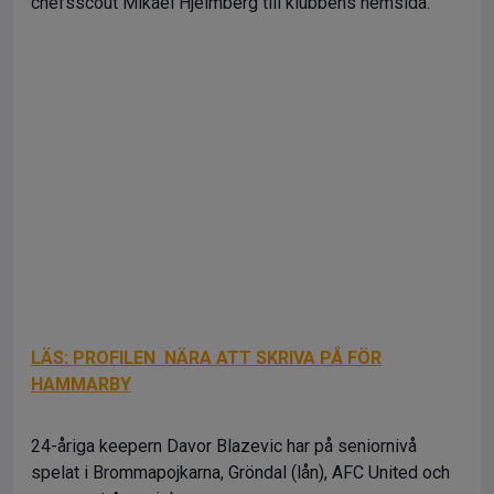
chefsscout Mikael Hjelmberg till klubbens hemsida.
LÄS: PROFILEN NÄRA ATT SKRIVA PÅ FÖR
HAMMARBY
24-åriga keepern Davor Blazevic har på seniornivå
spelat i Brommapojkarna, Gröndal (lån), AFC United och