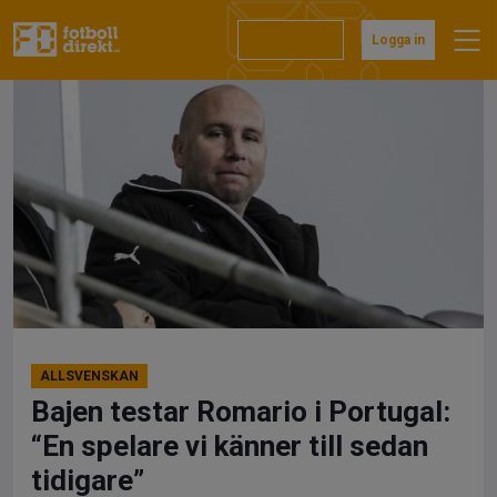
Hoppa
till
Prenumerera
Logga in
innehåll
ALLSVENSKAN
Bajen testar Romario i Portugal:
“En spelare vi känner till sedan
tidigare”