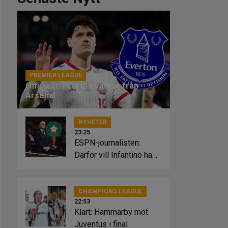
PREMIER LEAGUE
23:46
Officiellt: Everton värvar från
Arsenal
NYHETER
23:25
ESPN-journalisten:
Därför vill Infantino ha
Marockos stöd
CHAMPIONS LEAGUE
22:53
Klart: Hammarby mot
Juventus i final