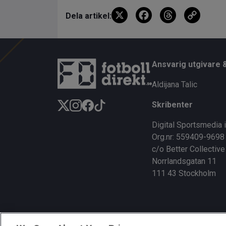
X
F
T
C
Dela artikel:
a
hr
o
ce
e
py
b
a
Li
Ansvarig utgivare 
o
d
n
Aldijana Talic
o
s
k
Skribenter
k
Digital Sportsmedia 
Org.nr: 559409-9698
c/o Better Collective
Norrlandsgatan 11
111 43 Stockholm