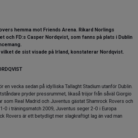
Rovers hemma mot Friends Arena. Rikard Norlings
et och FD:s Casper Nordqvist, som fanns på plats i Dublin
vancemang.
vilket de sist visade på Irland, konstaterar Nordqvist.
ORDQVIST
r en vecka sedan på idylliska Tallaght Stadium utanför Dublin.
tåndare pryder pressrummet, likaså tröjor från såväl Giorgio
bbar som Real Madrid och Juventus gästat Shamrock Rovers och
 1-0 i träningsmatch 2009, Juventus seger 2-0 i Europa
ck Rovers är ett betydligt mer slagkraftigt lag än vad man