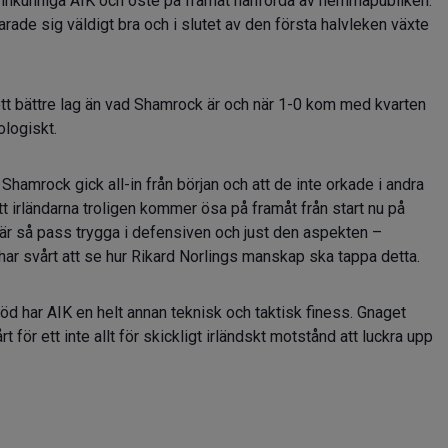
amnkunniga AIK och öste på framåt hänförda av hemmapubliken.
arade sig väldigt bra och i slutet av den första halvleken växte
r ett bättre lag än vad Shamrock är och när 1-0 kom med kvarten
logiskt.
Shamrock gick all-in från början och att de inte orkade i andra
 irländarna troligen kommer ösa på framåt från start nu på
 är så pass trygga i defensiven och just den aspekten –
har svårt att se hur Rikard Norlings manskap ska tappa detta.
d har AIK en helt annan teknisk och taktisk finess. Gnaget
 för ett inte allt för skickligt irländskt motstånd att luckra upp