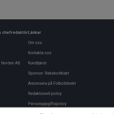
& chefredaktör
Länkar
Om oss
Kontakta oss
i Norden AB
Kundtjänst
Sponsor: Rekatochklart
Annonsera på Fotbolldirekt
Redaktionell policy
Personuppgiftspolicy
Cookiepolicy