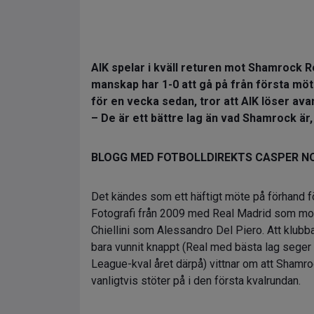
AIK spelar i kväll returen mot Shamrock 
manskap har 1-0 att gå på från första möt
för en vecka sedan, tror att AIK löser a
– De är ett bättre lag än vad Shamrock är, 
BLOGG MED FOTBOLLDIREKTS CASPER N
Det kändes som ett häftigt möte på förhand fö
Fotografi från 2009 med Real Madrid som mots
Chiellini som Alessandro Del Piero. Att klu
bara vunnit knappt (Real med bästa lag seger
League-kval året därpå) vittnar om att Shamro
vanligtvis stöter på i den första kvalrundan.