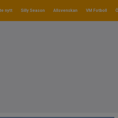
e nytt
Silly Season
Allsvenskan
VM Fotboll
Ö