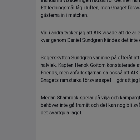
Irländarna visade ingen rädsla för det mer n
Ett ledningsmål låg i luften, men Gnaget försv
gästerna in i matchen.
Väl i andra tycker jag att AIK visade att de ä
kvar genom Daniel Sundgren kändes det inte o
Segerskytten Sundgren var inne på efteråt att 
halvlek. Kapten Henok Goitom konstaterade att
Friends, men anfallsstjärnan sa också att AIK
Gnagets ramstarka försvarsspel – gör att jag 
Medan Shamrock spelar på vilja och kämparglö
behöver inte gå framåt och det kan nog bli svårt
det svartgula laget.