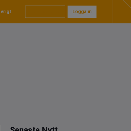
vrigt
Prenumerera
Logga in
Senaste Nytt