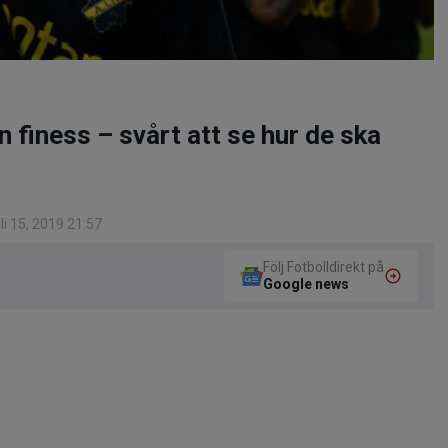
 finess – svårt att se hur de ska
i 15, 2019 21:57
Följ Fotbolldirekt på
Google news