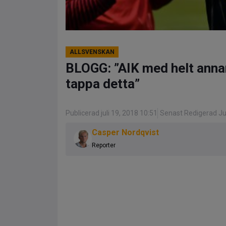
ALLSVENSKAN
BLOGG: ”AIK med helt annan
tappa detta”
Publicerad juli 19, 2018 10:51
Senast Redigerad Jul
Casper Nordqvist
Reporter