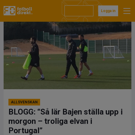
Hoppa
till
Prenumerera
Logga in
innehåll
ALLSVENSKAN
BLOGG: “Så lär Bajen ställa upp i
morgon – troliga elvan i
Portugal”