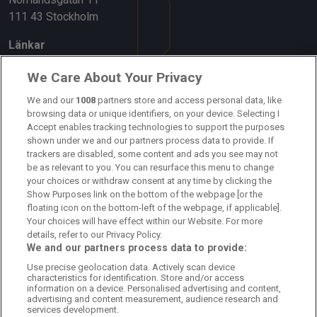
111 43 Stockholm
Länkar
Om oss
We Care About Your Privacy
Kontakta oss
We and our
1008
partners store and access personal data, like
browsing data or unique identifiers, on your device. Selecting I
Accept enables tracking technologies to support the purposes
Kundtjänst
shown under we and our partners process data to provide. If
trackers are disabled, some content and ads you see may not
Sponsor: Rekatochklart
be as relevant to you. You can resurface this menu to change
your choices or withdraw consent at any time by clicking the
Annonsera på Fotbolldirekt
Show Purposes link on the bottom of the webpage [or the
floating icon on the bottom-left of the webpage, if applicable].
Redaktionell policy
Your choices will have effect within our Website. For more
details, refer to our Privacy Policy.
Personuppgiftspolicy
We and our partners process data to provide:
Use precise geolocation data. Actively scan device
Cookiepolicy
characteristics for identification. Store and/or access
information on a device. Personalised advertising and content,
Arkiv
advertising and content measurement, audience research and
services development.