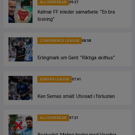
ALLSVENSKAN
09:27
Kalmar FF inleder samarbete: ”En bra
lösning”
CONFERENCE LEAGUE
08:58
Erlingmark om Gent: ”Riktiga skithus”
EUROPA LEAGUE
07:41
Ken Semas smäll: Utvisad i förlusten
ALLSVENSKAN
07:21
Beskedet: Malmö bryter med Vecchia