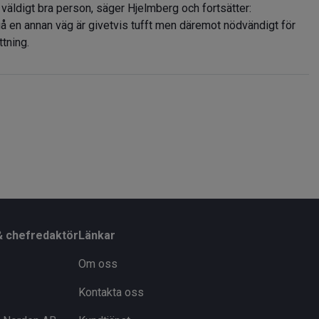
n väldigt bra person, säger Hjelmberg och fortsätter:
gå en annan väg är givetvis tufft men däremot nödvändigt för
tning.
& chefredaktör
Länkar
Om oss
Kontakta oss