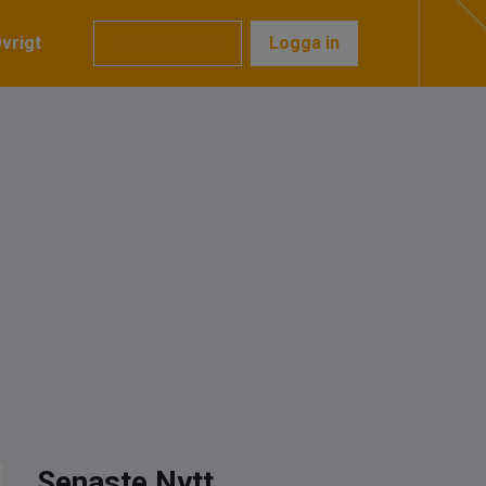
vrigt
Prenumerera
Logga in
Senaste Nytt