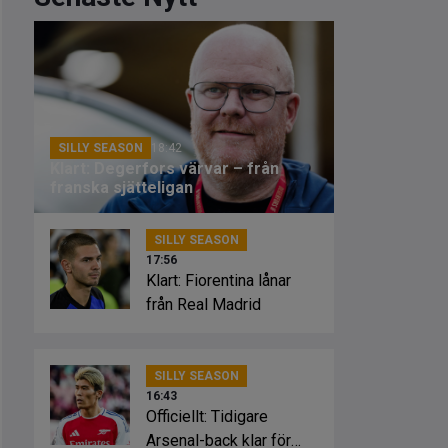
SILLY SEASON
18:42
Klart: Degerfors värvar – från
franska sjätteligan
SILLY SEASON
17:56
Klart: Fiorentina lånar
från Real Madrid
SILLY SEASON
16:43
Officiellt: Tidigare
Arsenal-back klar för