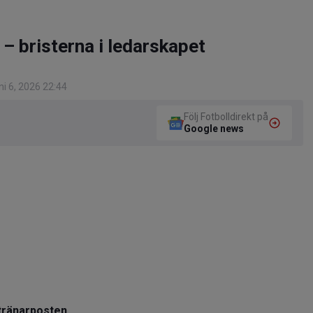
– bristerna i ledarskapet
i 6, 2026 22:44
Följ Fotbolldirekt på
Google news
tränarposten.