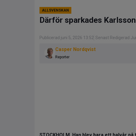
ALLSVENSKAN
Därför sparkades Karlsson 
Publicerad juni 5, 2026 13:52
Senast Redigerad Jun
Casper Nordqvist
Reporter
STOCKHOLM. Han blev bara ett halvår på 