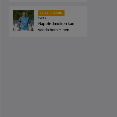
mer
SILLY SEASON
14:47
Napoli-dansken kan
vända hem – sen
öppning