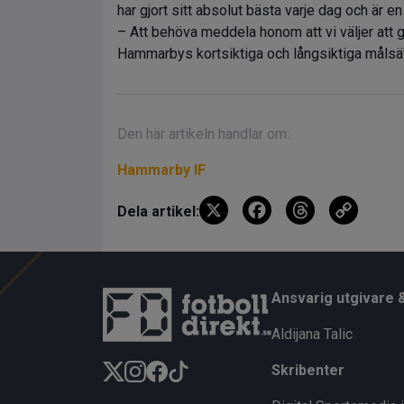
har gjort sitt absolut bästa varje dag och är e
– Att behöva meddela honom att vi väljer att 
Hammarbys kortsiktiga och långsiktiga målsät
Den här artikeln handlar om:
Hammarby IF
X
F
T
C
Dela artikel:
a
hr
o
ce
e
py
b
a
Li
Ansvarig utgivare 
o
d
n
Aldijana Talic
o
s
k
Skribenter
k