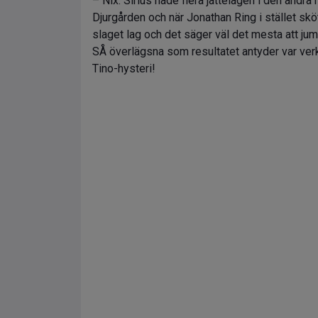
– Nix. Sirius hade flera jättelägen i den andr
Djurgården och när Jonathan Ring i stället skö
slaget lag och det säger väl det mesta att jum
SÅ överlägsna som resultatet antyder var verkl
Tino-hysteri!