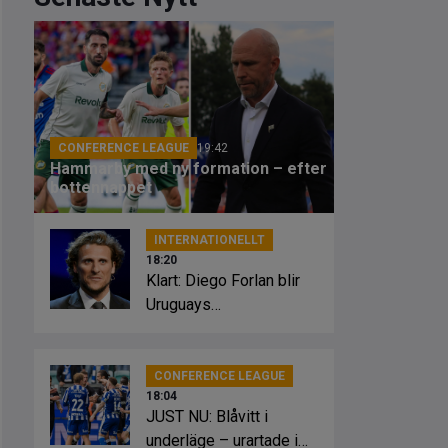
CONFERENCE LEAGUE
19:42
Hammarby med ny formation – efter
bottennappet
INTERNATIONELLT
18:20
Klart: Diego Forlan blir
Uruguays
förbundskapten
CONFERENCE LEAGUE
18:04
JUST NU: Blåvitt i
underläge – urartade i