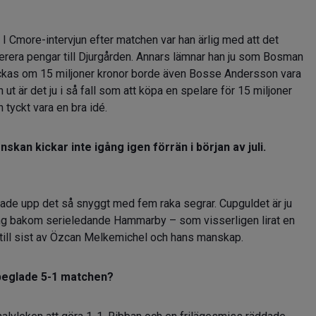
v. I Cmore-intervjun efter matchen var han ärlig med att det
nerera pengar till Djurgården. Annars lämnar han ju som Bosman
ckas om 15 miljoner kronor borde även Bosse Andersson vara
ut är det ju i så fall som att köpa en spelare för 15 miljoner
 tyckt vara en bra idé.
skan kickar inte igång igen förrän i början av juli.
ddade upp det så snyggt med fem raka segrar. Cupguldet är ju
oäng bakom serieledande Hammarby – som visserligen lirat en
r till sist av Özcan Melkemichel och hans manskap.
speglade 5-1 matchen?