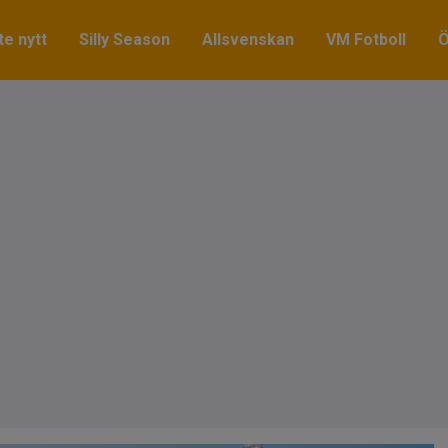
e nytt
Silly Season
Allsvenskan
VM Fotboll
Ö