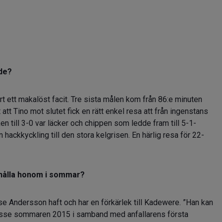
nde?
rt ett makalöst facit. Tre sista målen kom från 86:e minuten
 att Tino mot slutet fick en rätt enkel resa att från ingenstans
ken till 3-0 var läcker och chippen som ledde fram till 5-1-
n hackkyckling till den stora kelgrisen. En härlig resa för 22-
behålla honom i sommar?
e Andersson haft och har en förkärlek till Kadewere. ”Han kan
 Bosse sommaren 2015 i samband med anfallarens första