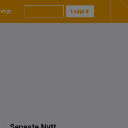
vrigt
Prenumerera
Logga in
Senaste Nytt