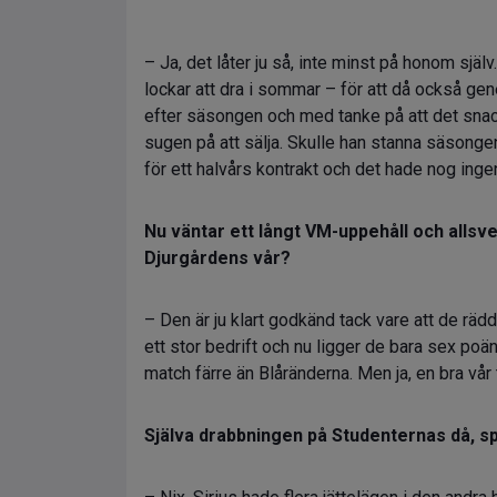
– Ja, det låter ju så, inte minst på honom själ
lockar att dra i sommar – för att då också ge
efter säsongen och med tanke på att det sna
sugen på att sälja. Skulle han stanna säsongen 
för ett halvårs kontrakt och det hade nog ingen
Nu väntar ett långt VM-uppehåll och allsven
Djurgårdens vår?
– Den är ju klart godkänd tack vare att de rä
ett stor bedrift och nu ligger de bara sex p
match färre än Blåränderna. Men ja, en bra vå
Själva drabbningen på Studenternas då, 