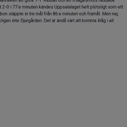
a halvleken att göra 1-1. Ribban och en frilägesmiss räddade
t 2-0 i 77:e minuten kändes Uppsalalaget helt plötsligt som ett
bon släppte in tre mål från 86:e minuten och framåt. Men nej,
igen inte Djurgården. Det är ändå värt att komma ihåg i all