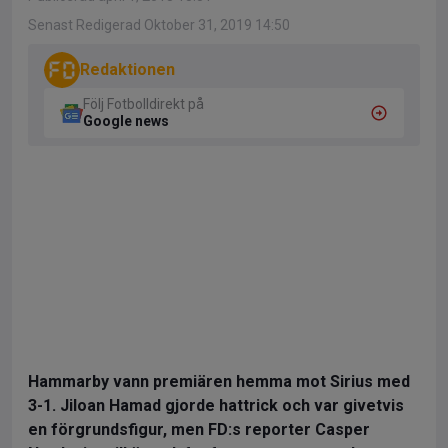
Senast Redigerad Oktober 31, 2019 14:50
Redaktionen
Följ Fotbolldirekt på
Google news
Hammarby vann premiären hemma mot Sirius med
3-1. Jiloan Hamad gjorde hattrick och var givetvis
en förgrundsfigur, men FD:s reporter Casper