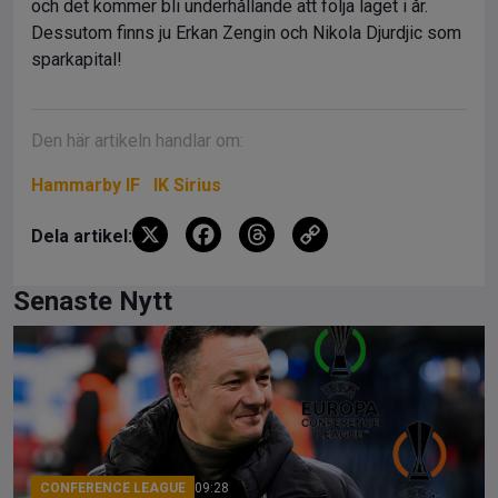
och det kommer bli underhållande att följa laget i år.
Dessutom finns ju Erkan Zengin och Nikola Djurdjic som
sparkapital!
Den här artikeln handlar om:
Hammarby IF
IK Sirius
X
F
T
C
Dela artikel:
a
hr
o
ce
e
py
Senaste Nytt
b
a
Li
o
d
n
o
s
k
k
CONFERENCE LEAGUE
09:28