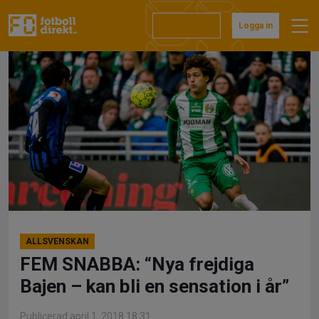
Hoppa
till
Prenumerera
Logga in
innehåll
ALLSVENSKAN
FEM SNABBA: “Nya frejdiga
Bajen – kan bli en sensation i år”
Publicerad april 1, 2018 18:31