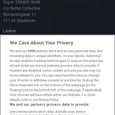
Org.nr: 559409-9698
c/o Better Collective
Norrlandsgatan 11
111 43 Stockholm
Länkar
Om oss
We Care About Your Privacy
Kontakta oss
We and our
1008
partners store and access personal data, like
browsing data or unique identifiers, on your device. Selecting I
Accept enables tracking technologies to support the purposes
Kundtjänst
shown under we and our partners process data to provide. If
trackers are disabled, some content and ads you see may not
Sponsor: Rekatochklart
be as relevant to you. You can resurface this menu to change
your choices or withdraw consent at any time by clicking the
Annonsera på Fotbolldirekt
Show Purposes link on the bottom of the webpage [or the
floating icon on the bottom-left of the webpage, if applicable].
Redaktionell policy
Your choices will have effect within our Website. For more
details, refer to our Privacy Policy.
Personuppgiftspolicy
We and our partners process data to provide:
Use precise geolocation data. Actively scan device
Cookiepolicy