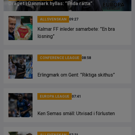
Draget i Danmark hyllas: ”Enda rätta”
ALLSVENSKAN
09:27
Kalmar FF inleder samarbete: ”En bra
lösning”
CONFERENCE LEAGUE
08:58
Erlingmark om Gent: ”Riktiga skithus”
EUROPA LEAGUE
07:41
Ken Semas smäll: Utvisad i förlusten
ALLSVENSKAN
07:21