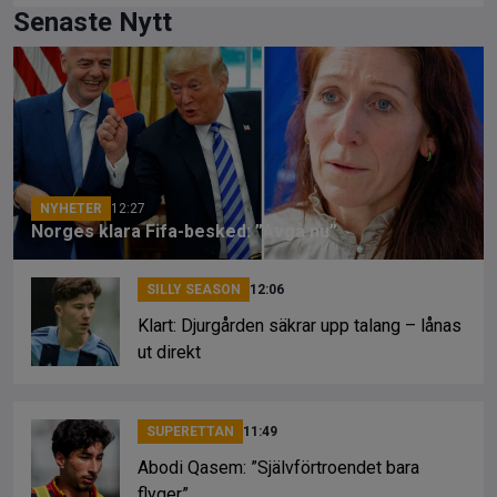
ce
e
py
Senaste Nytt
b
a
Li
o
d
n
o
s
k
k
NYHETER
12:27
Norges klara Fifa-besked: ”Avgå nu”
SILLY SEASON
12:06
Klart: Djurgården säkrar upp talang – lånas
ut direkt
SUPERETTAN
11:49
Abodi Qasem: ”Självförtroendet bara
flyger”