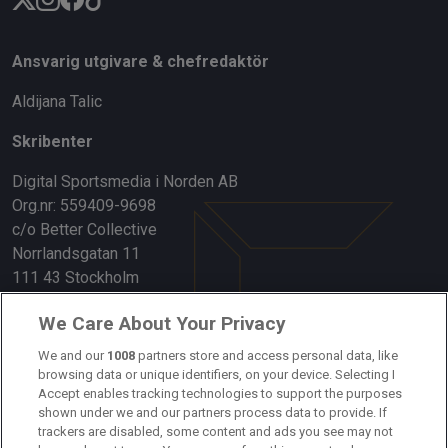
Ansvarig utgivare & chefredaktör
Aldijana Talic
Skribenter
Digital Sportsmedia i Norden AB
Org.nr: 559409-9698
c/o Better Collective
Norrlandsgatan 11
111 43 Stockholm
Länkar
We Care About Your Privacy
Om oss
We and our
1008
partners store and access personal data, like
browsing data or unique identifiers, on your device. Selecting I
Accept enables tracking technologies to support the purposes
Kontakta oss
shown under we and our partners process data to provide. If
trackers are disabled, some content and ads you see may not
Kundtjänst