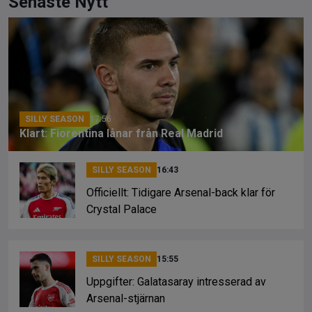
ce
e
py
Senaste Nytt
b
a
Li
o
d
n
o
s
k
k
SILLY SEASON
17:56
Klart: Fiorentina lånar från Real Madrid
SILLY SEASON
16:43
Officiellt: Tidigare Arsenal-back klar för
Crystal Palace
SILLY SEASON
15:55
Uppgifter: Galatasaray intresserad av
Arsenal-stjärnan