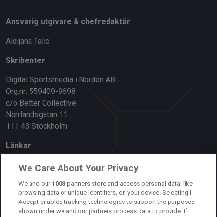
Ansvarig utgivare & chefredaktör
Aldijana Talic
Skribenter
Digital Sportsmedia i Norden AB
Org.nr: 559409-9698
c/o Better Collective
Norrlandsgatan 11
111 43 Stockholm
Länkar
Om oss
We Care About Your Privacy
Kontakta oss
We and our
1008
partners store and access personal data, like
browsing data or unique identifiers, on your device. Selecting I
Accept enables tracking technologies to support the purposes
Kundtjänst
shown under we and our partners process data to provide. If