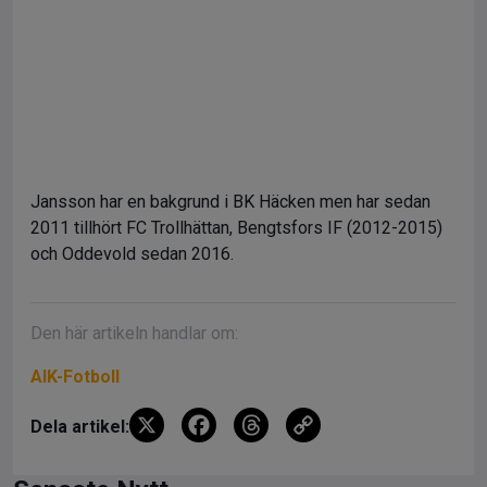
Jansson har en bakgrund i BK Häcken men har sedan
2011 tillhört FC Trollhättan, Bengtsfors IF (2012-2015)
och Oddevold sedan 2016.
Den här artikeln handlar om:
AIK-Fotboll
X
F
T
C
Dela artikel:
a
hr
o