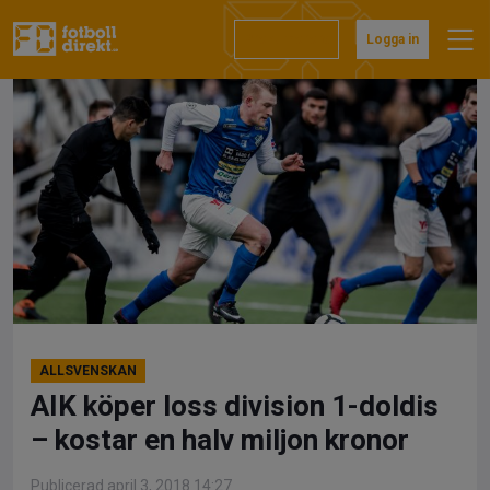
Hoppa
till
Prenumerera
Logga in
innehåll
ALLSVENSKAN
AIK köper loss division 1-doldis
– kostar en halv miljon kronor
Publicerad april 3, 2018 14:27