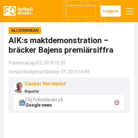
Hoppa
till
Prenumerera
Logga in
innehåll
ALLSVENSKAN
AIK:s maktdemonstration –
bräcker Bajens premiärsiffra
Publicerad april 2, 2018 16:35
Senast Redigerad Oktober 31, 2019 14:49
Casper Nordqvist
Reporter
Följ Fotbolldirekt på
Google news