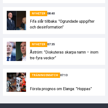
NYHETER
08:40
Fifa slår tillbaka: ”Ogrundade uppgifter
och desinformation”
NYHETER
07:35
Åström: ”Diskuteras skarpa namn – inom
tre-fyra veckor”
TRÄNINGSMATCH
07:13
Första prognos om Elanga: ”Hoppas”