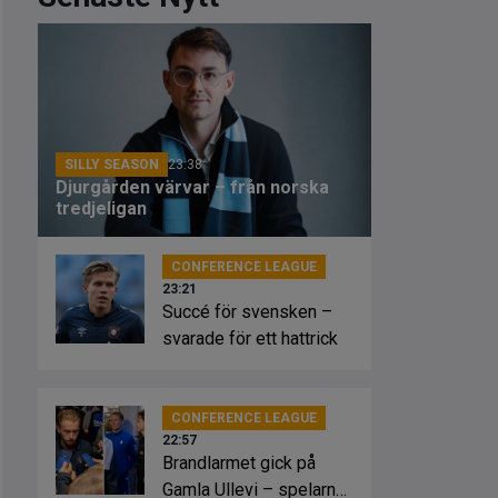
SILLY SEASON
23:38
Djurgården värvar – från norska
tredjeligan
CONFERENCE LEAGUE
23:21
Succé för svensken –
svarade för ett hattrick
CONFERENCE LEAGUE
22:57
Brandlarmet gick på
Gamla Ullevi – spelarna