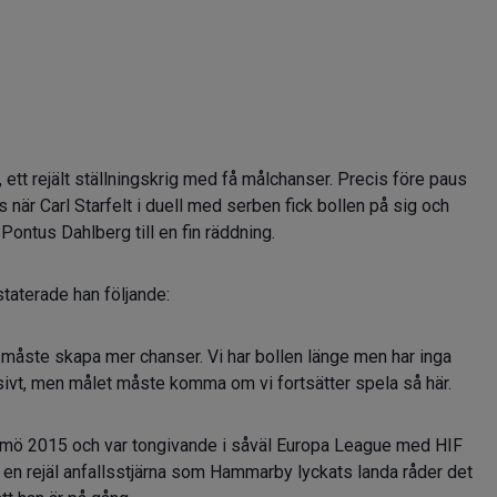
, ett rejält ställningskrig med få målchanser. Precis före paus
s när Carl Starfelt i duell med serben fick bollen på sig och
ontus Dahlberg till en fin räddning.
staterade han följande:
 måste skapa mer chanser. Vi har bollen länge men har inga
sivt, men målet måste komma om vi fortsätter spela så här.
almö 2015 och var tongivande i såväl Europa League med HIF
n rejäl anfallsstjärna som Hammarby lyckats landa råder det