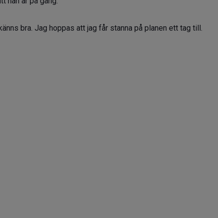
tt han är på gång.
änns bra. Jag hoppas att jag får stanna på planen ett tag till.