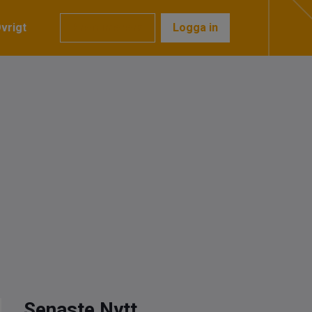
vrigt
Prenumerera
Logga in
Senaste Nytt