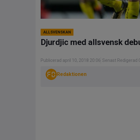
ALLSVENSKAN
Djurdjic med allsvensk debu
Publicerad april 10, 2018 20:06
Senast Redigerad O
Redaktionen