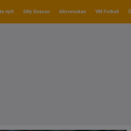
e nytt
Silly Season
Allsvenskan
VM Fotboll
Ö