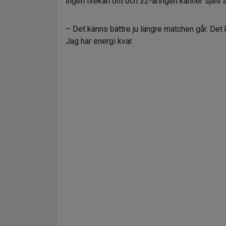
ingen tvekan om och 32-åringen känner själv a
– Det känns bättre ju längre matchen går. Det k
Jag har energi kvar.