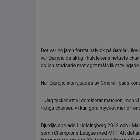
Det var en jämn första halvlek på Gamla Ullevi
var Djurjdic delaktig i halvlekens hetaste chan
bollen studsade mot eget mål vilket tvingade P
När Djurdjic intervjuades av Cmore i paus kon
– Jag tycker att vi dominerar matchen, men vi
riktiga chanser. Vi kan göra mycket mer offen
Djurdjic spelade i Helsingborg 2012 och i M
som i Champions League med MFF. Att det är e