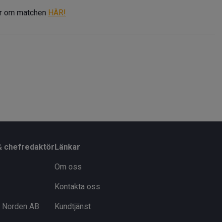
er om matchen
HÄR!
& chefredaktör
Länkar
Om oss
Kontakta oss
i Norden AB
Kundtjänst