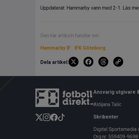
Uppdaterat: Hammarby vann med 2-1. Läs m
Den här artikeln handlar om:
Hammarby IF
IFK Göteborg
X
F
T
C
Dela artikel:
a
hr
o
ce
e
py
b
a
Li
Ansvarig utgivare 
o
d
n
Aldijana Talic
o
s
k
Skribenter
k
Digital Sportsmedia 
Org.nr: 559409-9698