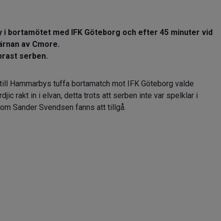
y i bortamötet med IFK Göteborg och efter 45 minuter vid
järnan av Cmore.
tbrast serben.
r till Hammarbys tuffa bortamatch mot IFK Göteborg valde
djic rakt in i elvan, detta trots att serben inte var spelklar i
som Sander Svendsen fanns att tillgå.