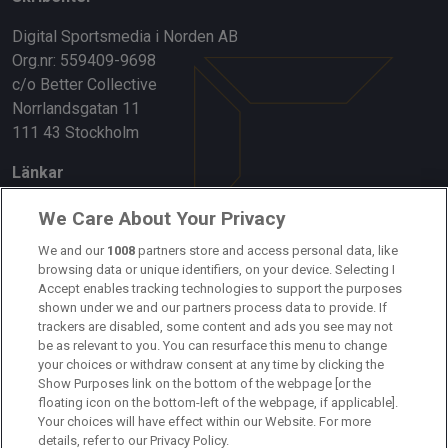
Digital Sportsmedia i Norden AB
Org.nr: 559409-9698
c/o Better Collective
Norrlandsgatan 11
111 43 Stockholm
Länkar
Om oss
We Care About Your Privacy
Kontakta oss
We and our
1008
partners store and access personal data, like
browsing data or unique identifiers, on your device. Selecting I
Accept enables tracking technologies to support the purposes
Kundtjänst
shown under we and our partners process data to provide. If
trackers are disabled, some content and ads you see may not
Sponsor: Rekatochklart
be as relevant to you. You can resurface this menu to change
your choices or withdraw consent at any time by clicking the
Annonsera på Fotbolldirekt
Show Purposes link on the bottom of the webpage [or the
floating icon on the bottom-left of the webpage, if applicable].
Redaktionell policy
Your choices will have effect within our Website. For more
details, refer to our Privacy Policy.