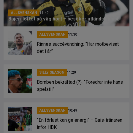
k
ALLSVENSKAN
11:42
Bajen-löftet på väg bort – besöker utländsk klubb
ALLSVENSKAN
11:30
Rinnes succévändning: ”Har motbevisat
det i år”
SILLY SEASON
11:29
Bomben bekräftad (?): ”Föredrar inte hans
spelstil”
ALLSVENSKAN
10:49
”En förlust kan ge energi” – Gais-tränaren
inför HBK