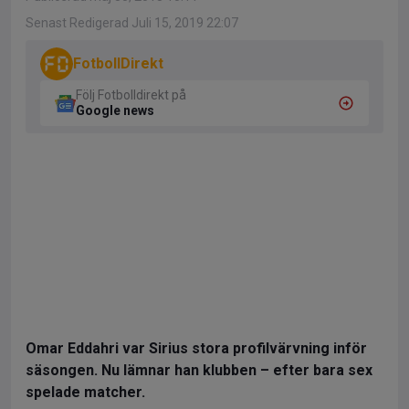
Senast Redigerad Juli 15, 2019 22:07
FotbollDirekt
Följ Fotbolldirekt på
Google news
Omar Eddahri var Sirius stora profilvärvning inför
säsongen. Nu lämnar han klubben – efter bara sex
spelade matcher.