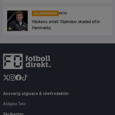
ALLSVENSKAN
09:53
Häckens smäll: Stjärnduo skadad inför
Hammarby
Ansvarig utgivare & chefredaktör
Aldijana Talic
Skribenter